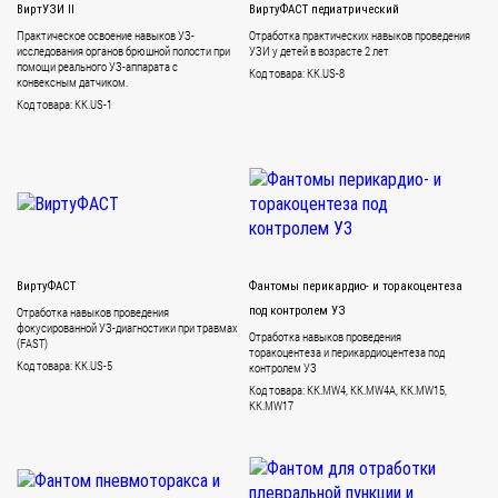
ВиртУЗИ II
ВиртуФАСТ педиатрический
Практическое освоение навыков УЗ-
Отработка практических навыков проведения
исследования органов брюшной полости при
УЗИ у детей в возрасте 2 лет
помощи реального УЗ-аппарата с
Код товара: KK.US-8
конвексным датчиком.
Код товара: KK.US-1
ВиртуФАСТ
Фантомы перикардио- и торакоцентеза
Отработка навыков проведения
под контролем УЗ
фокусированной УЗ-диагностики при травмах
Отработка навыков проведения
(FAST)
торакоцентеза и перикардиоцентеза под
Код товара: KK.US-5
контролем УЗ
Код товара: KK.MW4, KK.MW4A, KK.MW15,
KK.MW17