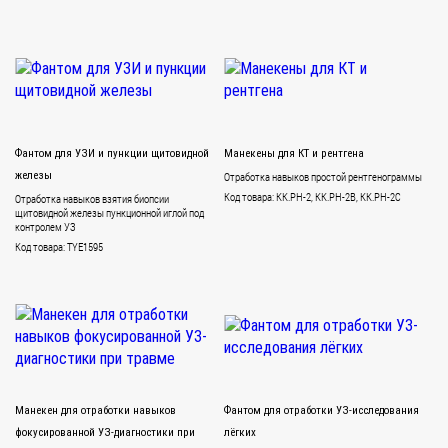
Фантом для УЗИ и пункции щитовидной
Манекены для КТ и рентгена
железы
Отработка навыков простой рентгенограммы
Код товара: KK.PH-2, KK.PH-2B, KK.PH-2C
Отработка навыков взятия биопсии
щитовидной железы пункционной иглой под
контролем УЗ
Код товара: TYE1595
Манекен для отработки навыков
Фантом для отработки УЗ-исследования
фокусированной УЗ-диагностики при
лёгких