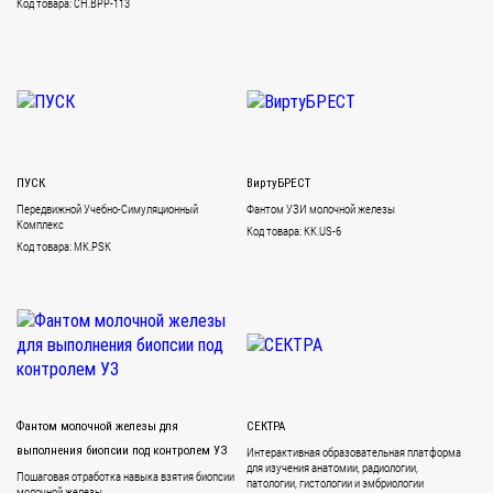
Код товара: CH.BPP-113
ПУСК
ВиртуБРЕСТ
Передвижной Учебно-Симуляционный
Фантом УЗИ молочной железы
Комплекс
Код товара: KK.US-6
Код товара: MK.PSK
Фантом молочной железы для
СЕКТРА
выполнения биопсии под контролем УЗ
Интерактивная образовательная платформа
для изучения анатомии, радиологии,
Пошаговая отработка навыка взятия биопсии
патологии, гистологии и эмбриологии
молочной железы