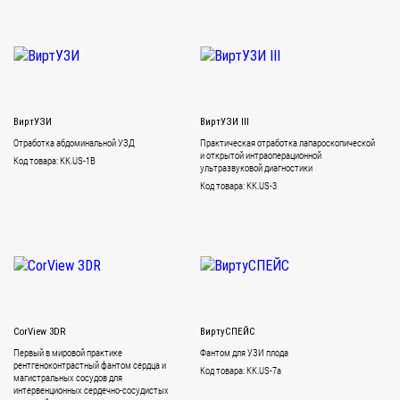
ВиртУЗИ
ВиртУЗИ III
Отработка абдоминальной УЗД
Практическая отработка лапароскопической
и открытой интраоперационной
Код товара: KK.US-1B
ультразвуковой диагностики
Код товара: KK.US-3
CorView 3DR
ВиртуСПЕЙС
Первый в мировой практике
Фантом для УЗИ плода
рентгеноконтрастный фантом сердца и
Код товара: KK.US-7a
магистральных сосудов для
интервенционных сердечно-сосудистых