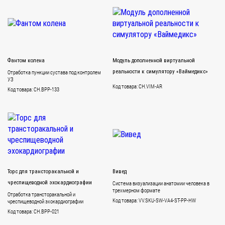
Фантом колена
Модуль дополненной виртуальной
Отработка пункции сустава под контролем
реальности к симулятору «Ваймедикс»
УЗ
Код товара: CH.VIM-AR
Код товара: CH.BPP-133
Торс для трансторакальной и
Вивед
чреспищеводной эхокардиографии
Система визуализации анатомии человека в
трехмерном формате
Отработка трансторакальной и
Код товара: VV.SKU-SW-VA4-ST-PP-HW
чреспищеводной эхокардиографии
Код товара: CH.BPP-021