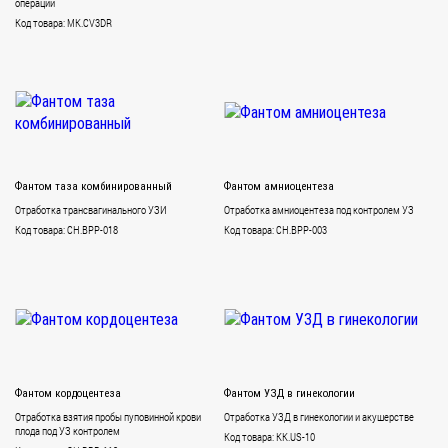
операций
Код товара: MK.CV3DR
Фантом таза комбинированный
Фантом амниоцентеза
Отработка трансвагинального УЗИ
Отработка амниоцентеза под контролем УЗ
Код товара: CH.BPP-018
Код товара: CH.BPP-003
Фантом кордоцентеза
Фантом УЗД в гинекологии
Отработка взятия пробы пуповинной крови
Отработка УЗД в гинекологии и акушерстве
плода под УЗ контролем
Код товара: KK.US-10