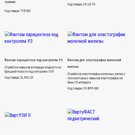
травме
Код товара: KK.US-19
Код товара: TYE1561
Фантом парацентеза под контролем УЗ
Фантом для эластографии молочной
Отработка навыков аспирации жидкости из
железы
брюшной полости под контролем УЗИ
Отработка эластографии молочных желез и
Код товара: SL.PAC-20
психомоторных навыков эластографии на
базе УЗ-аппарата
Код товара: CH.BPP-093