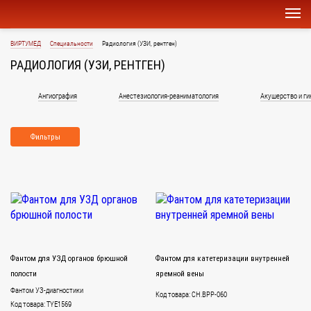
ВИРТУМЕД
Специальности
Радиология (УЗИ, рентген)
РАДИОЛОГИЯ (УЗИ, РЕНТГЕН)
Ангиография
Анестезиология-реаниматология
Акушерство и ги
Фильтры
Фантом для УЗД органов брюшной
Фантом для катетеризации внутренней
полости
яремной вены
Фантом УЗ-диагностики
Код товара: CH.BPP-060
Код товара: TYE1569