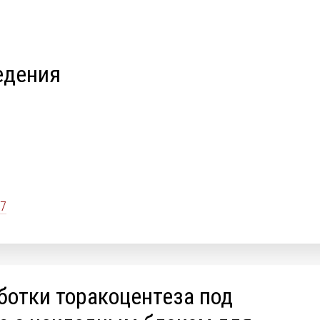
едения
7
отки торакоцентеза под