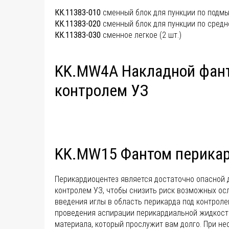
КК.11383-010
сменный блок для пункции по подмы
КК.11383-020
сменный блок для пункции по средн
КК.11383-030
сменное легкое (2 шт.)
KK.MW4A Накладной фант
контролем УЗ
KK.MW15 Фантом перикар
Перикардиоцентез является достаточно опасной д
контролем УЗ, чтобы снизить риск возможных ос
введения иглы в область перикарда под контрол
проведения аспирации перикардиальной жидкости
материала, который прослужит вам долго. При н