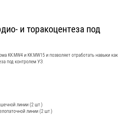
ио- и торакоцентеза под
ма KK.MW4 и KK.MW15 и позволяет отработать навыки как
еза под контролем УЗ.
шечной линии (2 шт.)
елопаточной линии (2 шт.)