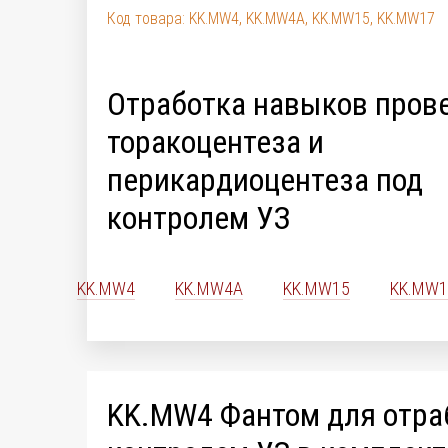
Код товара: KK.MW4, KK.MW4A, KK.MW15, KK.MW17
Отработка навыков пров
торакоцентеза и
перикардиоцентеза под
контролем УЗ
KK.MW4
KK.MW4A
KK.MW15
KK.MW1
KK.MW4 Фантом для отраб