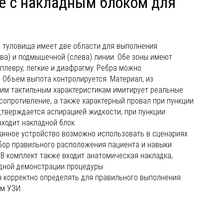
е с накладным блоком для
 туловища имеет две области для выполнения
ва) и подмышечной (слева) линии. Обе зоны имеют
 плевру, легкие и диафрагму. Ребра можно
 Объем выпота контролируется. Материал, из
оим тактильным характеристикам имитирует реальные
сопротивление, а также характерный провал при пункции
тверждается аспирацией жидкости, при пункции
входит накладной блок
Данное устройство возможно использовать в сценариях
бор правильного расположения пациента и навыки
 В комплект также входит анатомическая накладка,
ядной демонстрации процедуры
н корректно определять для правильного выполнения
м УЗИ.