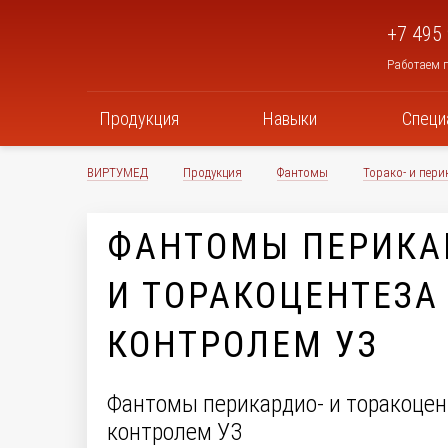
+7 495
Работаем п
Продукция
Навыки
Специ
ВИРТУМЕД
Продукция
Фантомы
Торако- и пери
ФАНТОМЫ ПЕРИКА
И ТОРАКОЦЕНТЕЗА
КОНТРОЛЕМ УЗ
Фантомы перикардио- и торакоцен
контролем УЗ