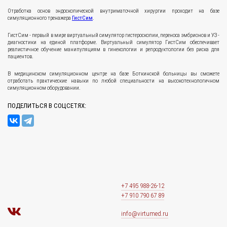
Отработка основ эндоскопической внутриматочной хирургии проходит на базе
симуляционного тренажера
ГистСим
.
ГистСим - первый в мире виртуальный симулятор гистероскопии, переноса эмбрионов и УЗ -
диагностики на единой платформе. Виртуальный симулятор ГистСим обеспечивает
реалистичное обучение манипуляциям в гинекологии и репродуктологии без риска для
пациентов.
В медицинском симуляционном центре на базе Боткинской больницы вы сможете
отработать практические навыки по любой специальности на высокотехнологичном
симуляционном оборудовании.
ПОДЕЛИТЬСЯ В СОЦСЕТЯХ:
+7 495 988-26-12
+7 910 790 67 89
info@virtumed.ru