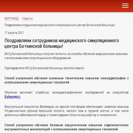
ВИРТУМЕД
Новости
Поздравляем сотрудников медицинского симуляционного центра Боткинской больницы!
17 августа 2021
Поздравляем сотрудников медицинского симуляционного
центра Боткинской больницы!
МСЦ Боткинской больницы получил патенты на способы обучения медицинским навыкам
с использованием симуляционного оборудования
Преподаватели МСЦ Боткинской больницы запатентовали:
Способ ускоренного обучения основным техническим навыкам эхокардиографии с
использованием симуляционных технологий.
Обучение включает отработку эхокардиографических исследований на симуляторе
Ваймедикс
.
Виртуальный симулятор Ваймедикс на единой платформе обеспечивает освоение навыков
УЗ-диагностики органов брюшной полости, малого таза и грудной клетки, в том числе
различных заболеваний сердца, а также содержит блок по акушерству и гинекологии.
Способ ускоренного обучения базовым хирургическим навыкам эндоскопических
внутриматочных манипуляций с использованием симуляционных технологий.