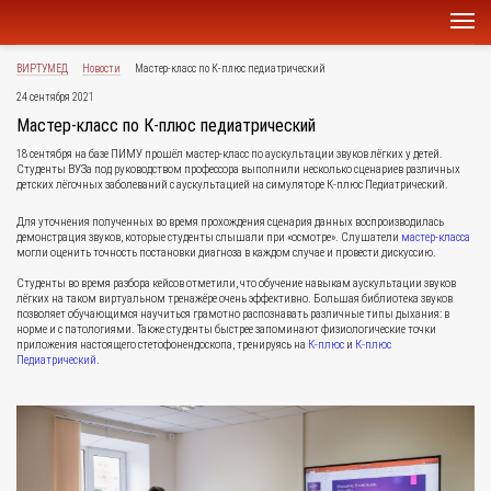
ВИРТУМЕД
Новости
Мастер-класс по К-плюс педиатрический
24 сентября 2021
Мастер-класс по К-плюс педиатрический
18 сентября на базе ПИМУ прошёл мастер-класс по аускультации звуков лёгких у детей.
Студенты ВУЗа под руководством профессора выполнили несколько сценариев различных
детских лёгочных заболеваний с аускультацией на симуляторе К-плюс Педиатрический.
Для уточнения полученных во время прохождения сценария данных воспроизводилась
демонстрация звуков, которые студенты слышали при «осмотре». Слушатели
мастер-класса
могли оценить точность постановки диагноза в каждом случае и провести дискуссию.
Студенты во время разбора кейсов отметили, что обучение навыкам аускультации звуков
лёгких на таком виртуальном тренажёре очень эффективно. Большая библиотека звуков
позволяет обучающимся научиться грамотно распознавать различные типы дыхания: в
норме и с патологиями. Также студенты быстрее запоминают физиологические точки
приложения настоящего стетофонендоскопа, тренируясь на
К-плюс
и
К-плюс
Педиатрический
.