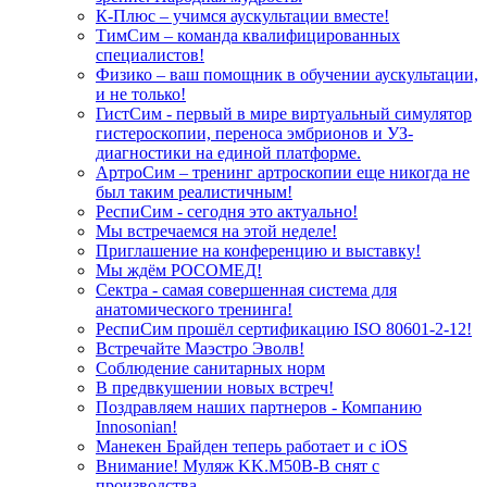
К-Плюс – учимся аускультации вместе!
ТимСим – команда квалифицированных
специалистов!
Физико – ваш помощник в обучении аускультации,
и не только!
ГистСим - первый в мире виртуальный симулятор
гистероскопии, переноса эмбрионов и УЗ-
диагностики на единой платформе.
АртроСим – тренинг артроскопии еще никогда не
был таким реалистичным!
РеспиСим - сегодня это актуально!
Мы встречаемся на этой неделе!
Приглашение на конференцию и выставку!
Мы ждём РОСОМЕД!
Сектра - самая совершенная система для
анатомического тренинга!
РеспиСим прошёл сертификацию ISO 80601-2-12!
Встречайте Маэстро Эволв!
Соблюдение санитарных норм
В предвкушении новых встреч!
Поздравляем наших партнеров - Компанию
Innosonian!
Манекен Брайден теперь работает и с iOS
Внимание! Муляж KK.M50B-B снят с
производства