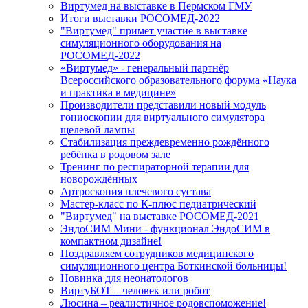
Виртумед на выставке в Пермском ГМУ
Итоги выставки РОСОМЕД-2022
"Виртумед" примет участие в выставке
симуляционного оборудования на
РОСОМЕД-2022
«Виртумед» - генеральный партнёр
Всероссийского образовательного форума «Наука
и практика в медицине»
Производители представили новый модуль
гониоскопии для виртуального симулятора
щелевой лампы
Стабилизация преждевременно рождённого
ребёнка в родовом зале
Тренинг по респираторной терапии для
новорождённых
Артроскопия плечевого сустава
Мастер-класс по К-плюс педиатрический
"Виртумед" на выставке РОСОМЕД-2021
ЭндоСИМ Мини - функционал ЭндоСИМ в
компактном дизайне!
Поздравляем сотрудников медицинского
симуляционного центра Боткинской больницы!
Новинка для неонатологов
ВиртуБОТ – человек или робот
Люсина – реалистичное родовспоможение!