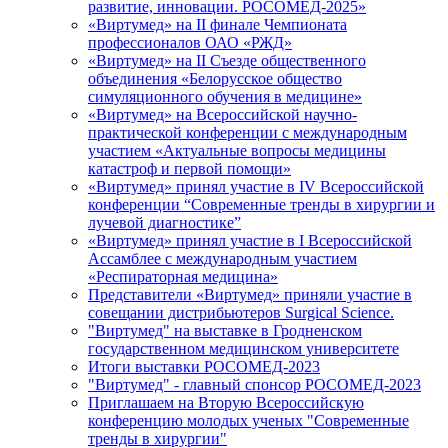
развитие, инновации. РОСОМЕД-2025»
«Виртумед» на II финале Чемпионата
профессионалов ОАО «РЖД»
«Виртумед» на II Съезде общественного
объединения «Белорусское общество
симуляционного обучения в медицине»
«Виртумед» на Всероссийской научно-
практической конференции с международным
участием «Актуальные вопросы медицины
катастроф и первой помощи»
«Виртумед» принял участие в IV Всероссийской
конференции “Современные тренды в хирургии и
лучевой диагностике”
«Виртумед» принял участие в І Всероссийской
Ассамблее с международным участием
«Респираторная медицина»
Представители «Виртумед» приняли участие в
совещании дистрибьютеров Surgical Science.
"Виртумед" на выставке в Гродненском
государственном медицинском университете
Итоги выставки РОСОМЕД-2023
"Виртумед" - главный спонсор РОСОМЕД-2023
Приглашаем на Вторую Всероссийскую
конференцию молодых ученых "Современные
тренды в хирургии"