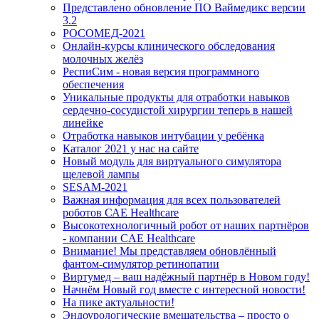
Представлено обновление ПО Ваймедикс версии
3.2
РОСОМЕД-2021
Онлайн-курсы клинического обследования
молочных желёз
РеспиСим - новая версия программного
обеспечения
Уникальные продукты для отработки навыков
сердечно-сосудистой хирургии теперь в нашей
линейке
Отработка навыков интубации у ребёнка
Каталог 2021 у нас на сайте
Новый модуль для виртуального симулятора
щелевой лампы
SESAM-2021
Важная информация для всех пользователей
роботов САЕ Healthcare
Высокотехнологичный робот от наших партнёров
- компании CAE Healthcare
Внимание! Мы представляем обновлённый
фантом-симулятор ретинопатии
Виртумед – ваш надёжный партнёр в Новом году!
Начнём Новый год вместе с интересной новости!
На пике актуальности!
Эндоурологические вмешательства – просто о