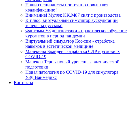
Наши специалисты постоянно повышают
квалификацию!
Внимание! Муляж KK.M87 снят с производства
К-плюс, виртуальный симулятор аускультации
теперь на русском!
Фантомы УЗ диагностики - практическое обучение
курсантов в период пандемии
Виртуальный симулятор Кос-сим - отработка
навыков в эстетической медицине
Манекены Брайден - отработка СЛР в условиях
COVID-19
Манекен Тери - новый уровень гериатрической
подготовки
Новая патология по COVID-19 для симулятора
УЗД Ваймедикс
Контакты