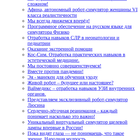
сложном!
Афина, автономный робот-симулятор женщины VI
класса реалистичности
Мы всегда движемся вперёд!
Программное обеспечение на русском языке для
симулятора Физико
Отработка навыков СЛР в неонатологии и
педиатрии
Оказание экстренной помощи
Кос-Сим. Отработка практических навыков в
эстетической медицине.
Мы постоянно совершенствуемся!
Вместе против пандемии!
Эя - манекен для обучения уходу
Живой робот – будущее или настоящее?
Ваймедикс – отработка навыков УЗИ внутренних
органов.
Представляем эксклюзивный робот-симулятор
Люсина
Сердечно-лёгочная реанимация – каждый
понимает насколько это важно!
Уникальный виртуальный симулятор щелевой
лампы впервые в России!
Пока видят глаза — не понимаешь, что такое
зрение. Народная мудрость.