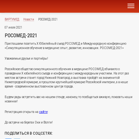
ВИРТУМЕД
Новости
РОСОМЕД-2021
07 июля 2021
РОСОМЕД-2021
Приглашаем посетить X Юбилейный съезд РОСОМЕД и Международную конференцию
«Симуляционное обучение в медицине: опыт, развитие, инновации. РОСОМЕД-2021»
Уважаемые друзья и партнёры!
Российское общество симуляционного обучения в медицине РОСОМЕД объявило о
проведении X юбилейного съезда и конференции с международным участием. На этот раз
местом встречи станет город Нижний Новгород, а выставка пройдёт на знаменитой
Нижегородской ярмарке, в прошлом крупнейшей ярмарке Российской империи, а в наше
время - современном выставочном центре города.
Будем рады встретить вас на нашем стенде, наконец-то пообщаться вживую, показать наши
новинки!
Регистрация открыта на
сайте
:
До встречи на берегах Оки и Волги!
ПОДЕЛИТЬСЯ В СОЦСЕТЯХ: