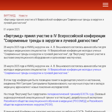
ВИРТУМЕД
Новости
«Виртумед» принял участие в IV Всероссийской конференции “Современные тренды в хирургии и
лучевой диагностике”
01 апреля 2025
«Виртумед» принял участие в IV Всероссийской конференции
“Современные тренды в хирургии и лучевой диагностике”
28 марта 2025 года в НМИЦ хирургии им. А. В. Вишневского состоялась важное событие для
молодых медицинских специалистов - IV Всероссийская конференция молодых ученых
“Современные тренды в хирургии и лучевой диагностике”, где "Виртумед" принял участие в
выставке симуляционного оборудования и организовал мастер-класс.
28 марта 2025 года в НМИЦ хирургии им. А. В. Вишневского состоялась важное событие для
молодых медицинских специалистов -
IV Всероссийская конференция молодых ученых
“Современные тренды в хирургии и лучевой диагностике.”
В этом году конференция была посвящена памяти выдающегося ученого и наставника,
академика РАН Григория Григорьевича Кармазановского, чьи научные открытия и вклад в
медицину вдохновляют новые поколения исследователей.
На стенде "Виртумед" был представлен
лапараскопический тренажёр БЭСТА.гуру
(Базовый
эндохирургический симуляционный тренинг и аттестация), разработанный экспертами
Российского общества симуляционного обучения в медицине (РОСОМЕД)
и
Российского
общества эндоскопических хирургов (РОЭХ).
В течение всей Конференции проходил мастер-класс по работе на БЭСТе. Любой желающий