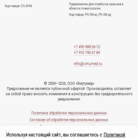
Предназначен для отработки навыков в
Код товара: CG.9046
области стоматологии.
Код товара: PH.SN-ac, PH.SN-ag
+7 495 988-26-12
+7 910 790 67 89
info@virtumed.ru
© 2009—2026, ООО «Виртумед»
Предложение не является публичной офертой. Производитель оставляет
за собой право вносить изменения в конструкцию без предварительного
уведомления.
Политика обработки персональных данных
Согласие об обработке персональных данных
Политика использования cookies
Используя настоящий сайт, вы соглашаетесь с
Политикой