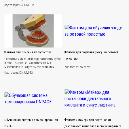
Код товара: DN.UM-L18
Фантом для лечения пародонтоза
Фантом для обучения уходу за ротовой
полостью
Челюсть с имитацией ряда патологий зубов
и дёсен. Выполнен из синтетических
материалов. В натуральную величину.
Код товара: KK.MW29
Код товара: DN.UM-Е2
Обучающая система тампонирования
Фантом «Майер» для постановки
ONPACE
дентального импланта и синус-лифтинга