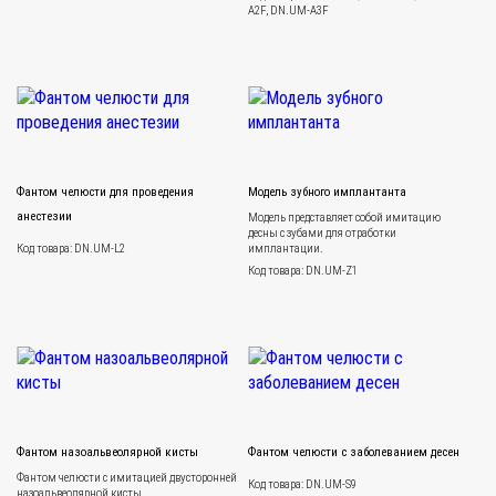
A2F, DN.UM-A3F
Фантом челюсти для проведения
Модель зубного имплантанта
анестезии
Модель представляет собой имитацию
десны с зубами для отработки
Код товара: DN.UM-L2
имплантации.
Код товара: DN.UM-Z1
Фантом назоальвеолярной кисты
Фантом челюсти с заболеванием десен
Фантом челюсти c имитацией двусторонней
Код товара: DN.UM-S9
назоальвеолярной кисты