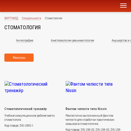
ВИРТУМЕД
Специальности
Стоматология
СТОМАТОЛОГИЯ
Ангиография
Анестезиология-реаниматология
Акушерство и 
Фильтры
Стоматологический тренажёр
Фантом челюсти типа Nissin
Учебное симуляционное рабочее место
Реалистично выполненный фантом
стоматолога
челюсти для отработки практических
навыков в стоматологии.
Код товара: DN.UMG-I
Код товара: DN.UM-A2, DN.UM-A3, DN.UM-