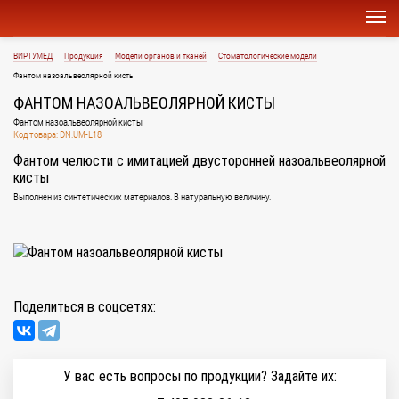
ВИРТУМЕД
Продукция
Модели органов и тканей
Стоматологические модели
Фантом назоальвеолярной кисты
ФАНТОМ НАЗОАЛЬВЕОЛЯРНОЙ КИСТЫ
Фантом назоальвеолярной кисты
Код товара: DN.UM-L18
Фантом челюсти c имитацией двусторонней назоальвеолярной
кисты
Выполнен из синтетических материалов. В натуральную величину.
Поделиться в соцсетях:
У вас есть вопросы по продукции? Задайте их: