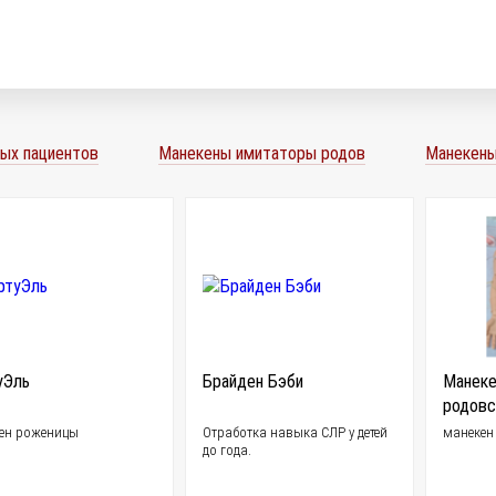
ых пациентов
Манекены имитаторы родов
Манекены
уЭль
Брайден Бэби
Манеке
родов
ен роженицы
Отработка навыка СЛР у детей
манекен
до года.