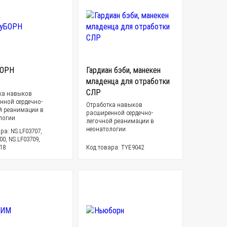
БОРН
Гардиан бэби, манекен
младенца для отработки
СЛР
ка навыков
нной сердечно-
Отработка навыков
й реанимации в
расширенной сердечно-
логии
легочной реанимации в
неонатологии
ра: NS.LF03707,
00, NS.LF03709,
18
Код товара: TYE9042