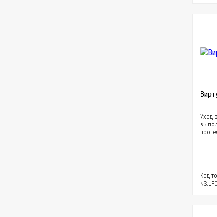
Вирт
Уход 
выпол
проце
Код то
NS.LF0