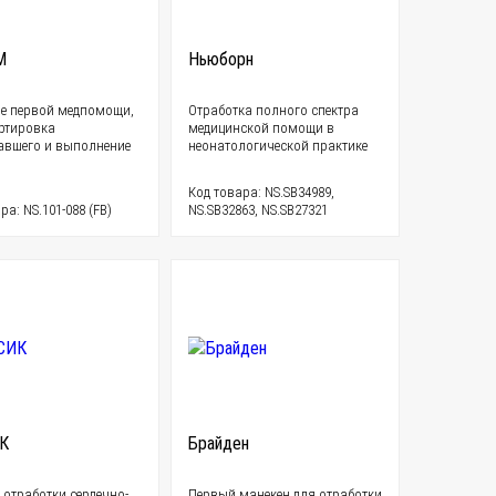
М
Ньюборн
е первой медпомощи,
Отработка полного спектра
ртировка
медицинской помощи в
авшего и выполнение
неонатологической практике
Код товара: NS.SB34989,
ра: NS.101-088 (FB)
NS.SB32863, NS.SB27321
К
Брайден
 отработки сердечно-
Первый манекен для отработки