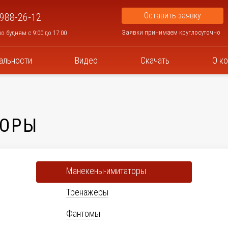
Оставить заявку
 988-26-12
Заявки принимаем круглосуточно
о будням с 9:00 до 17:00
альности
Видео
Скачать
О к
ТОРЫ
Манекены-имитаторы
Тренажёры
Фантомы