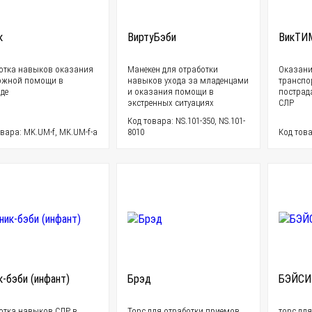
к
ВиртуБэби
ВикТИ
отка навыков оказания
Манекен для отработки
Оказани
ожной помощи в
навыков ухода за младенцами
транспо
де
и оказания помощи в
пострад
экстренных ситуациях
СЛР
Код товара: NS.101-350, NS.101-
вара: MK.UM-f, MK.UM-f-a
8010
Код това
к-бэби (инфант)
Брэд
БЭЙСИ
отка навыков СЛР в
Торс для отработки приемов
торс для