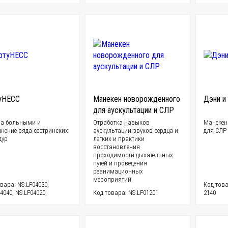
уНЕСС
Манекен новорожденного
Дэни и
для аускультации и СЛР
за больными и
Отработка навыков
Манекен
нение ряда сестринских
аускультации звуков сердца и
для СЛР
дур
легких и практики
восстановления
проходимости дыхательных
путей и проведения
реанимационных
мероприятий
вара: NS.LF04030,
Код това
4040, NS.LF04020,
Код товара: NS.LF01201
2140