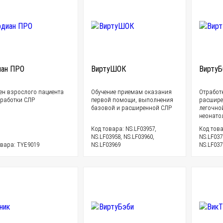
иан ПРО
ВиртуШОК
Вирту
ен взрослого пациента
Обучение приемам оказания
Отработ
тработки СЛР
первой помощи, выполнения
расшире
базовой и расширенной СЛР
легочно
неонато
Код товара: NS.LF03957,
Код това
NS.LF03958, NS.LF03960,
NS.LF037
овара: TYE9019
NS.LF03969
NS.LF037