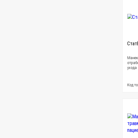
Стат
Манек
отраб
ухода
Код то