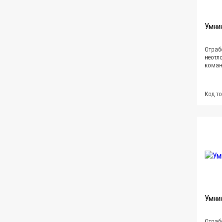
Умни
Отраб
неотл
коман
Код то
Умни
Отраб