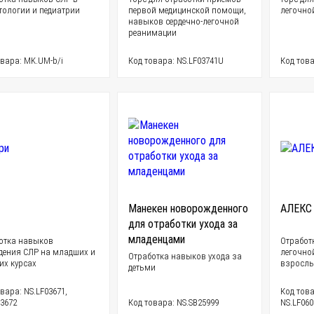
тологии и педиатрии
первой медицинской помощи,
легочно
навыков сердечно-легочной
реанимации
овара: MK.UM-b/i
Код товара: NS.LF03741U
Код това
Манекен новорожденного
АЛЕКС
для отработки ухода за
младенцами
отка навыков
Отработ
дения СЛР на младших и
легочно
Отработка навыков ухода за
их курсах
взрослых
детьми
вара: NS.LF03671,
Код това
03672
Код товара: NS.SB25999
NS.LF06