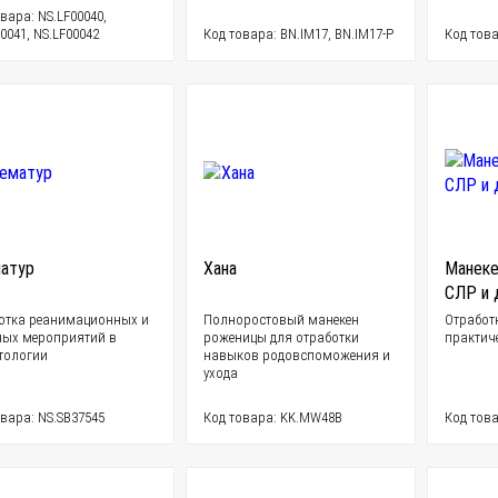
вара: NS.LF00040,
0041, NS.LF00042
Код товара: BN.IM17, BN.IM17-P
Код това
атур
Хана
Манеке
СЛР и 
отка реанимационных и
Полноростовый манекен
Отработ
ных мероприятий в
роженицы для отработки
практич
тологии
навыков родовспоможения и
ухода
овара: NS.SB37545
Код товара: KK.MW48В
Код това