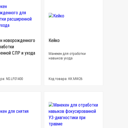
н новорожденного
Кейко
работки
енной СЛР и ухода
Манекен для отработки
навыков ухода
ра: NS.LF01400
Код товара: KK.MW26