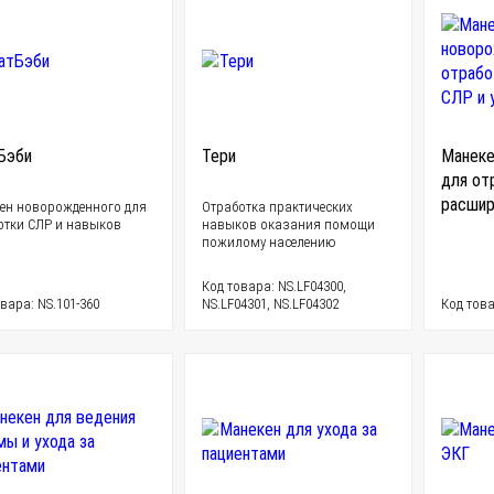
Бэби
Тери
Манеке
для от
расшир
ен новорожденного для
Отработка практических
отки СЛР и навыков
навыков оказания помощи
пожилому населению
Код товара: NS.LF04300,
вара: NS.101-360
NS.LF04301, NS.LF04302
Код това