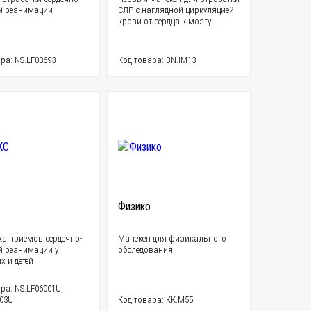
й реанимации
СЛР с наглядной циркуляцией
крови от сердца к мозгу!
ра: NS.LF03693
Код товара: BN.IM13
Физико
ка приемов сердечно-
Манекен для физикального
й реанимации у
обследования
 и детей
ра: NS.LF06001U,
003U
Код товара: KK.M55