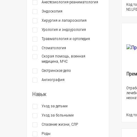
Анестезиология-реаниматология
Код то
NS.LF0
Эндоскопия
Хирургия и лапароскопия
Урология и эндоурология
Травматология и ортопедия
Стоматология
Скорая помощь, военная
медицина, МЧС
Сестринское дело
Прем
Ангиография
Отраб
лечеб
Навык
неона
Уход за детьми
Код т
Уход за больными
Спасение жизни, СЛР
Роды