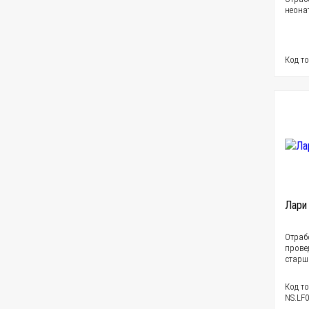
неона
Код т
Лари
Отраб
прове
старш
Код то
NS.LF