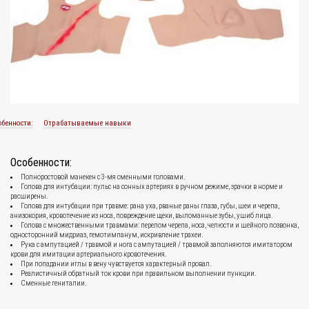
обенности:
Отрабатываемые навыки
Особенности:
Полноростовой манекен с 3-мя сменными головами.
Голова для интубации: пульс на сонных артериях в ручном режиме, зрачки в норме и
расширены.
Голова для интубации при травме: рана уха, рваные раны глаза, губы, шеи и черепа,
анизокория, кровотечение из носа, повреждение щеки, выломанные зубы, ушиб лица.
Голова с множественными травмами: перелом черепа, носа, челюсти и шейного позвонка,
односторонний мидриаз, гемотимпанум, искривление трахеи.
Рука с ампутацией / травмой и нога с ампутацией / травмой заполняются имитатором
крови для имитации артериального кровотечения.
При попадании иглы в вену чувствуется характерный провал.
Реалистичный обратный ток крови при правильном выполнении пункции.
Сменные гениталии.