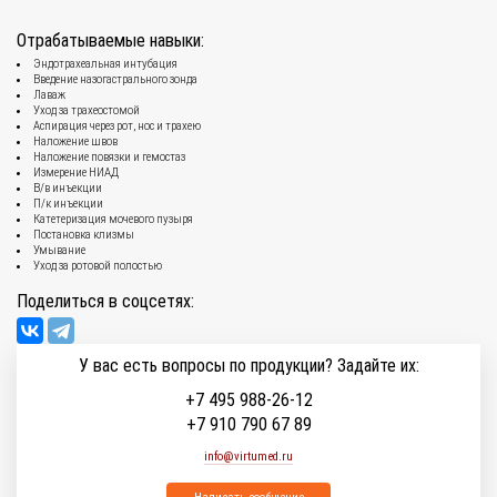
Отрабатываемые навыки:
Эндотрахеальная интубация
Введение назогастрального зонда
Лаваж
Уход за трахеостомой
Аспирация через рот, нос и трахею
Наложение швов
Наложение повязки и гемостаз
Измерение НИАД
В/в инъекции
П/к инъекции
Катетеризация мочевого пузыря
Постановка клизмы
Умывание
Уход за ротовой полостью
Поделиться в соцсетях:
У вас есть вопросы по продукции? Задайте их:
+7 495 988-26-12
+7 910 790 67 89
info@virtumed.ru