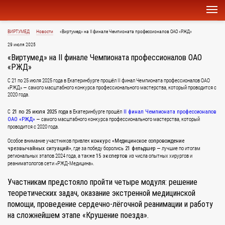
ВИРТУМЕД
Новости
«Виртумед» на II финале Чемпионата профессионалов ОАО «РЖД»
29 июля 2025
«Виртумед» на II финале Чемпионата профессионалов ОАО
«РЖД»
С 21 по 25 июля 2025 года в Екатеринбурге прошёл II финал Чемпионата профессионалов ОАО
«РЖД» — самого масштабного конкурса профессионального мастерства, который проводится с
2020 года.
С
в Екатеринбурге прошёл
21 по 25 июля 2025 года
II финал Чемпионата профессионалов
— самого масштабного конкурса профессионального мастерства, который
ОАО «РЖД»
проводится с 2020 года.
Особое внимание участников привлек
конкурс «Медицинское сопровождение
, где за победу боролись
— лучшие по итогам
чрезвычайных ситуаций»
21 фельдшер
региональных этапов 2024 года, а также
из числа опытных хирургов и
15 экспертов
реаниматологов сети «РЖД-Медицина».
Участникам предстояло пройти
четыре модуля:
решение
теоретических задач, оказание экстренной медицинской
помощи, проведение сердечно-лёгочной реанимации и работу
на сложнейшем этапе «Крушение поезда».