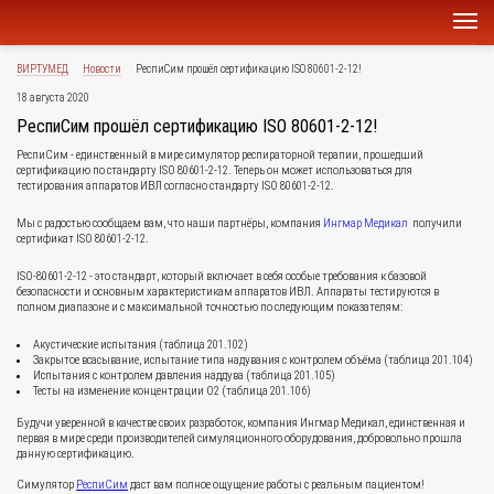
ВИРТУМЕД
Новости
РеспиСим прошёл сертификацию ISO 80601-2-12!
18 августа 2020
РеспиСим прошёл сертификацию ISO 80601-2-12!
РеспиСим - единственный в мире симулятор респираторной терапии, прошедший
сертификацию по стандарту ISO 80601-2-12. Теперь он может использоваться для
тестирования аппаратов ИВЛ согласно стандарту ISO 80601-2-12.
Мы с радостью сообщаем вам, что наши партнёры, компания
Ингмар Медикал
получили
сертификат ISO 80601-2-12.
ISO-80601-2-12 - это стандарт, который включает в себя особые требования к базовой
безопасности и основным характеристикам аппаратов ИВЛ. Аппараты тестируются в
полном диапазоне и с максимальной точностью по следующим показателям:
Акустические испытания (таблица 201.102)
Закрытое всасывание, испытание типа надувания с контролем объёма (таблица 201.104)
Испытания с контролем давления наддува (таблица 201.105)
Тесты на изменение концентрации O2 (таблица 201.106)
Будучи уверенной в качестве своих разработок, компания Ингмар Медикал, единственная и
первая в мире среди производителей симуляционного оборудования, добровольно прошла
данную сертификацию.
Симулятор
РеспиСим
даст вам полное ощущение работы с реальным пациентом!