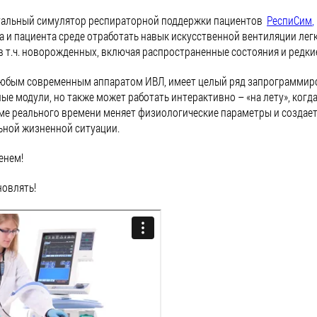
уальный симулятор респираторной поддержки пациентов
РеспиСим
,
а и пациента среде отработать навык искусственной вентиляции лег
, в т.ч. новорожденных, включая распространенные состояния и редки
любым современным аппаратом ИВЛ, имеет целый ряд запрограммир
ые модули, но также может работать интерактивно – «на лету», когд
ме реального времени меняет физиологические параметры и создае
льной жизненной ситуации.
енем!
новлять!