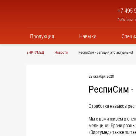
+7 495 
Работаем по
Продукция
Навыки
Специ
ВИРТУМЕД
Новости
РеспиСим - сегодня это актуально!
23 октября 2020
РеспиСим - 
Отработка навыков рес
Мы с вами живём в оче
медицине. Врачи разных
«Виртумед» также пытае