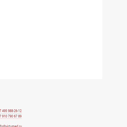
7 495 988-26-12
7 910 790 67 89
nfo@virtumed.ru