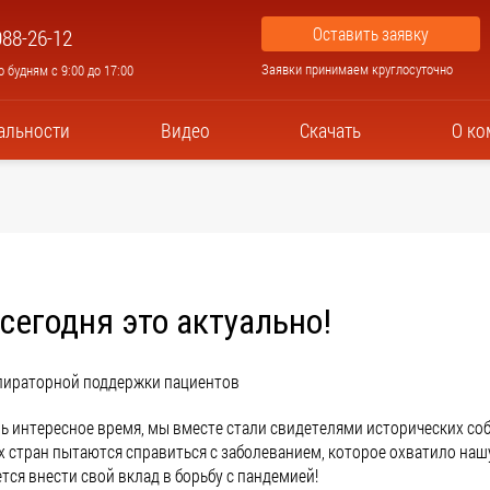
Оставить заявку
988-26-12
Заявки принимаем круглосуточно
 будням с 9:00 до 17:00
альности
Видео
Скачать
О ко
сегодня это актуально!
пираторной поддержки пациентов
нь интересное время, мы вместе стали свидетелями исторических со
 стран пытаются справиться с заболеванием, которое охватило наш
тся внести свой вклад в борьбу с пандемией!