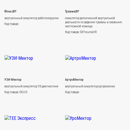
ФлексВР
ТравмаВР
виртуальный симулятор роботохирургии
симулятор дополненной виртуальной
реальности по ведению травмы и оказанию
Код товара:
неотложной помощи
Код товара: SXTraumaVR
УЗИ-Ментор
АртроМентор
виртуальный симулятор УЗ-диагностики
виртуальный симулятор артроскопии
Код товара: SXU/S
Код товара: