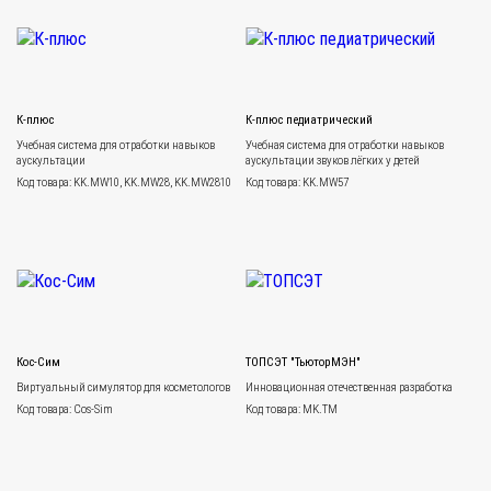
К-плюс
К-плюс педиатрический
Учебная система для отработки навыков
Учебная система для отработки навыков
аускультации
аускультации звуков лёгких у детей
Код товара: KK.MW10, KK.MW28, KK.MW2810
Код товара: KK.MW57
Кос-Сим
ТОПСЭТ "ТьюторМЭН"
Виртуальный симулятор для косметологов
Инновационная отечественная разработка
Код товара: Cos-Sim
Код товара: MK.TM