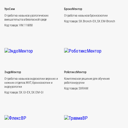
УроСим
БронхМентор
Отработка навыков урологических
Отработка навыков бронхоскопии
вмешательств в безопасной среде
Код товара: SX.Bronch-EX, SX.EM-Bronch
Код товара: VM.116080
ЭндоМентор
РоботиксМентор
Отработка навыков эндоскопии верхних и
Комплексное решение для обучения
нижних отделов ЖКТ, бронхоскопии и
роботохирургии
эндоурологии
Код товара: SXRAM
Код товара: SX.GI-EX, SX.EM-GI