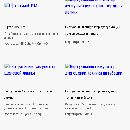
ОфтальмоСИМ
Виртуальный симулятор аускультации
звуков сердца и легких
Отработка навыков диагностики органов
зрения
Код товара: TYE4030
Код товара: MK.Opht, MK.Opht-AD
Виртуальный симулятор щелевой
Виртуальный симулятор для оценки
лампы
техники интубации
Высокотехнологичный тренинг в
Симулятор обеспечения проходимости
диагностической офтальмологии
дыхательных путей
Код товара: EY.Eyesi-SlitLamp
Код товара: KK.MW11