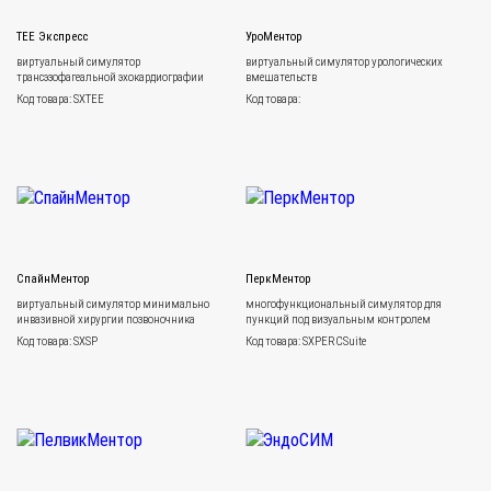
ТЕЕ Экспресс
УроМентор
виртуальный симулятор
виртуальный симулятор урологических
трансэзофагеальной эхокардиографии
вмешательств
Код товара: SXTEE
Код товара:
СпайнМентор
ПеркМентор
виртуальный симулятор минимально
многофункциональный симулятор для
инвазивной хирургии позвоночника
пункций под визуальным контролем
Код товара: SXSP
Код товара: SXPERCSuite