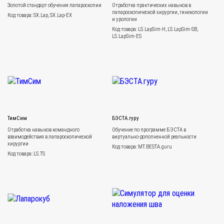
Золотой стандарт обучения лапароскопии
Отработка практических навыков в
лапароскопической хирургии, гинекологии
Код товара: SX.Lap, SX.Lap-EX
и урологии
Код товара: LS.LapSim-H, LS.LapSim-SB,
LS.LapSim-ES
ТимСим
БЭСТА.гуру
Отработка навыков командного
Обучение по программе БЭСТА в
взаимодействия в лапароскопической
виртуально-дополненной реальности
хирургии
Код товара: MT.BESTA.guru
Код товара: LS.TS