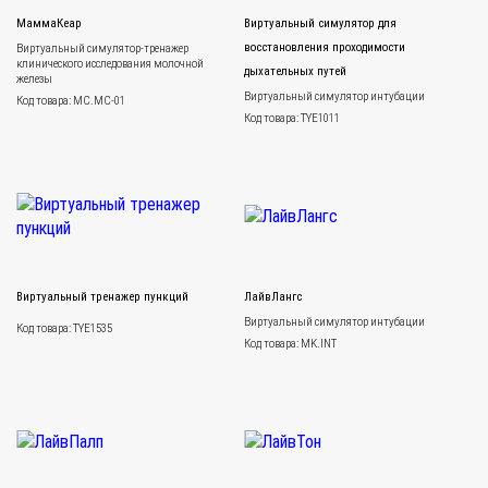
МаммаКеар
Виртуальный симулятор для
восстановления проходимости
Виртуальный симулятор-тренажер
клинического исследования молочной
дыхательных путей
железы
Виртуальный симулятор интубации
Код товара: MC.MC-01
Код товара: TYE1011
Виртуальный тренажер пункций
ЛайвЛангс
Виртуальный симулятор интубации
Код товара: TYE1535
Код товара: MK.INT