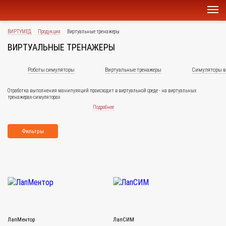
ВИРТУМЕД
Продукция
Виртуальные тренажеры
ВИРТУАЛЬНЫЕ ТРЕНАЖЕРЫ
Роботы симуляторы
Виртуальные тренажеры
Симуляторы в 
Отработка выполнения манипуляций происходит в виртуальной среде - на виртуальных
тренажерах-симуляторах
Подробнее
Фильтры
ЛапМентор
ЛапСИМ