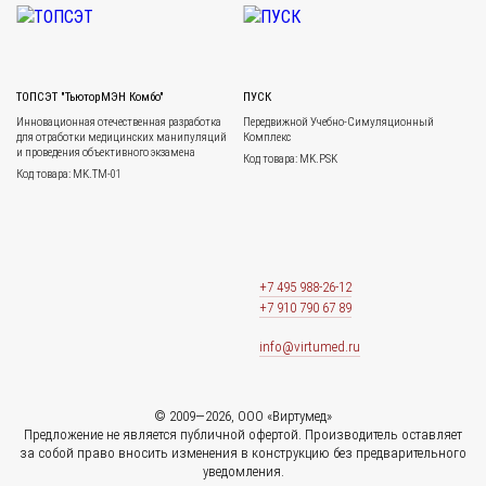
ТОПСЭТ "ТьюторМЭН Комбо"
ПУСК
Инновационная отечественная разработка
Передвижной Учебно-Симуляционный
для отработки медицинских манипуляций
Комплекс
и проведения объективного экзамена
Код товара: MK.PSK
Код товара: MK.TM-01
+7 495 988-26-12
+7 910 790 67 89
info@virtumed.ru
© 2009—2026, ООО «Виртумед»
Предложение не является публичной офертой. Производитель оставляет
за собой право вносить изменения в конструкцию без предварительного
уведомления.