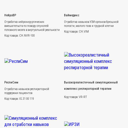
НейроВР
Ваймедикс
Отработка нейрохирургических
Отработка навыков УЗИ органов брюшной
вмешательств по поводу опухолей
полости, малого таза и грудной клетки
головного мозга в виртуальной реальности
Код товара: CH.VIM
Код товара: CH.NVR-100
РеспиСим
Высокореалистичный симуляционный
комплекс респираторной терапии
Отработка навыков респираторной
поддержки пациентов
Код товара: VR-RT
Код товара: IG.31 00 119