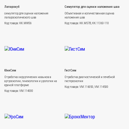
Лапарокуб
Симулятор для оценки наложения шва
симулятор для оценки наложения
Объективная и количественная оценка
лапароскопического шва
наложения шва
Код товара: KK.MW56
Код товара: KK.M57B, КК.11363-110
ЮниСим
ГистСим
Отработка хирургических навыков в
Отработка диагностической и лечебной
артроскопии, гинекологии и урологии на
гистероскопии
единой платформе
Код товара: VM.116050, VM.114500
Код товара: VM.114000