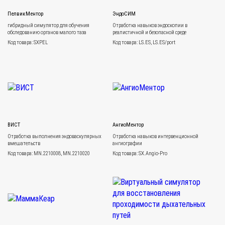
ПелвикМентор
ЭндоСИМ
гибридный симулятор для обучения
Отработка навыков эндоскопии в
обследованию органов малого таза
реалистичной и безопасной среде
Код товара: SXPEL
Код товара: LS.ES, LS.ES/port
ВИСТ
АнгиоМентор
Отработка выполнения эндоваскулярных
Отработка навыков интервенционной
вмешательств
ангиографии
Код товара: MN.2210008, MN.2210020
Код товара: SX.Angio-Pro