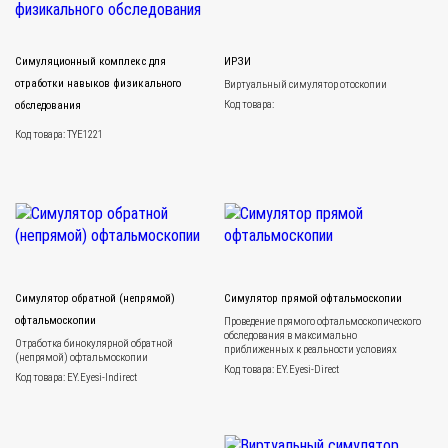
Симуляционный комплекс для
ИРЗИ
отработки навыков физикального
Виртуальный симулятор отоскопии
Код товара:
обследования
Код товара: TYE1221
Симулятор обратной (непрямой)
Симулятор прямой офтальмоскопии
офтальмоскопии
Проведение прямого офтальмоскопического
обследования в максимально
Отработка бинокулярной обратной
приближенных к реальности условиях
(непрямой) офтальмоскопии
Код товара: EY.Eyesi-Direct
Код товара: EY.Eyesi-Indirect