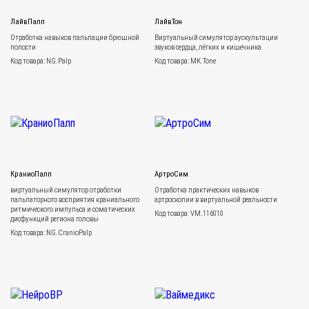
ЛайвПалп
ЛайвТон
Отработка навыков пальпации брюшной
Виртуальный симулятор аускультации
полости
звуков сердца, лёгких и кишечника
Код товара: NG.Palp
Код товара: MK.Tone
КраниоПалп
АртроСим
виртуальный симулятор отработки
Отработка практических навыков
пальпаторного восприятия краниального
артроскопии в виртуальной реальности
ритмического импульса и соматических
Код товара: VM.116010
дисфункций региона головы
Код товара: NG.CranioPalp