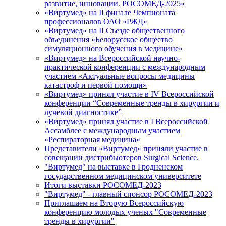
развитие, инновации. РОСОМЕД-2025»
«Виртумед» на II финале Чемпионата
профессионалов ОАО «РЖД»
«Виртумед» на II Съезде общественного
объединения «Белорусское общество
симуляционного обучения в медицине»
«Виртумед» на Всероссийской научно-
практической конференции с международным
участием «Актуальные вопросы медицины
катастроф и первой помощи»
«Виртумед» принял участие в IV Всероссийской
конференции “Современные тренды в хирургии и
лучевой диагностике”
«Виртумед» принял участие в І Всероссийской
Ассамблее с международным участием
«Респираторная медицина»
Представители «Виртумед» приняли участие в
совещании дистрибьютеров Surgical Science.
"Виртумед" на выставке в Гродненском
государственном медицинском университете
Итоги выставки РОСОМЕД-2023
"Виртумед" - главный спонсор РОСОМЕД-2023
Приглашаем на Вторую Всероссийскую
конференцию молодых ученых "Современные
тренды в хирургии"