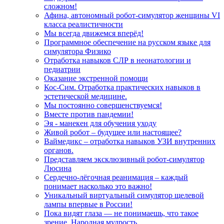
сложном!
Афина, автономный робот-симулятор женщины VI
класса реалистичности
Мы всегда движемся вперёд!
Программное обеспечение на русском языке для
симулятора Физико
Отработка навыков СЛР в неонатологии и
педиатрии
Оказание экстренной помощи
Кос-Сим. Отработка практических навыков в
эстетической медицине.
Мы постоянно совершенствуемся!
Вместе против пандемии!
Эя - манекен для обучения уходу
Живой робот – будущее или настоящее?
Ваймедикс – отработка навыков УЗИ внутренних
органов.
Представляем эксклюзивный робот-симулятор
Люсина
Сердечно-лёгочная реанимация – каждый
понимает насколько это важно!
Уникальный виртуальный симулятор щелевой
лампы впервые в России!
Пока видят глаза — не понимаешь, что такое
зрение. Народная мудрость.