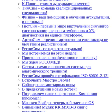
К-Плюс – учимся аускультации вместе!
ТимСим – команда квалифицированных
специалистов!
Физико – ваш помощник в обучении аускультации,
и не только!
ГистСим - первый в мире виртуальный симулятор
гистероскопии, переноса эмбрионов и УЗ-
диагностики на единой платформе.
АртроСим – тренинг артроскопии еще никогда не
был таким реалистичным!
РеспиСим - сегодня это актуально!
Мы встречаемся на этой неделе!
Приглашение на конференцию и выставку!
Мы ждём РОСОМЕД!
Сектра - самая совершенная система для
анатомического тренинга!
РеспиСим прошёл сертификацию ISO 80601-2-12!
Встречайте Маэстро Эволв!
Соблюдение санитарных норм
В предвкушении новых встреч!
Поздравляем наших партнеров - Компанию
Innosonian!
Манекен Брайден теперь работает и с iOS
Внимание! Муляж KK.M50B-B снят с
производства