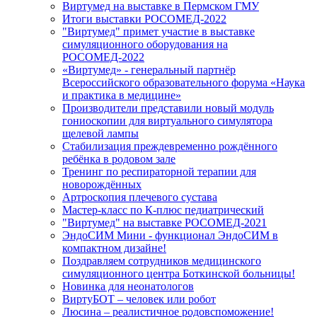
Виртумед на выставке в Пермском ГМУ
Итоги выставки РОСОМЕД-2022
"Виртумед" примет участие в выставке
симуляционного оборудования на
РОСОМЕД-2022
«Виртумед» - генеральный партнёр
Всероссийского образовательного форума «Наука
и практика в медицине»
Производители представили новый модуль
гониоскопии для виртуального симулятора
щелевой лампы
Стабилизация преждевременно рождённого
ребёнка в родовом зале
Тренинг по респираторной терапии для
новорождённых
Артроскопия плечевого сустава
Мастер-класс по К-плюс педиатрический
"Виртумед" на выставке РОСОМЕД-2021
ЭндоСИМ Мини - функционал ЭндоСИМ в
компактном дизайне!
Поздравляем сотрудников медицинского
симуляционного центра Боткинской больницы!
Новинка для неонатологов
ВиртуБОТ – человек или робот
Люсина – реалистичное родовспоможение!