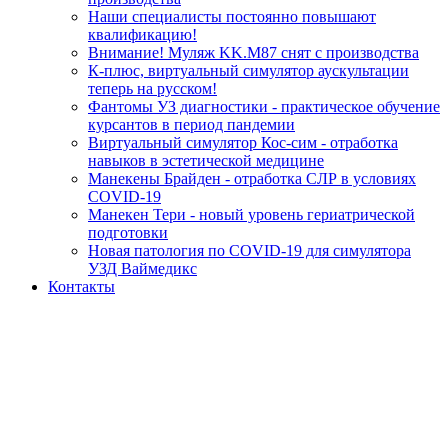
Наши специалисты постоянно повышают
квалификацию!
Внимание! Муляж KK.M87 снят с производства
К-плюс, виртуальный симулятор аускультации
теперь на русском!
Фантомы УЗ диагностики - практическое обучение
курсантов в период пандемии
Виртуальный симулятор Кос-сим - отработка
навыков в эстетической медицине
Манекены Брайден - отработка СЛР в условиях
COVID-19
Манекен Тери - новый уровень гериатрической
подготовки
Новая патология по COVID-19 для симулятора
УЗД Ваймедикс
Контакты