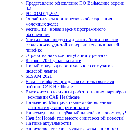
Представлено обновление ПО Ваймедикс версии
3.2
РОСОМЕД-2021
Онлайн-курсы клинического обследования
молочных желёз
РеспиСим - новая версия программного
обеспечения
Уникальные продукты для отработки навыков
сердечно-сосудистой хирургии теперь в нашей
линейке
Отработка навыков интубации у ребёнка
Каталог 2021 у нас на сайте
Новый модуль для виртуального симулятора
щелевой лампы
SESAM-2021
Важная информация для всех пользователей
роботов САЕ Healthcare
Высокотехнологичный робот от наших партнёров
- компании CAE Healthcare
Внимание! Мы представляем обновлённый
фантом-симулятор ретинопатии
Виртумед – ваш надёжный партнёр в Новом году!
Начнём Новый год вместе с интересной новости!
На пике актуальности!
Эндоурологические вмешательства – просто о