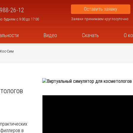
Оставить заявку
 988-26-12
Заявки принимаем круглосуточно
о будням с 9:00 до 17:00
альности
Видео
Скачать
О к
Кос-Сим
тологов
 практических
 филлеров в