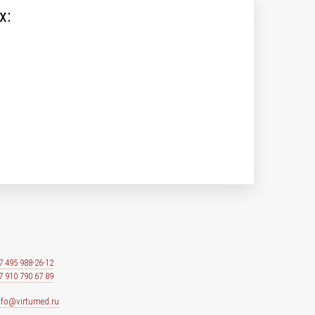
х:
7 495 988-26-12
7 910 790 67 89
nfo@virtumed.ru