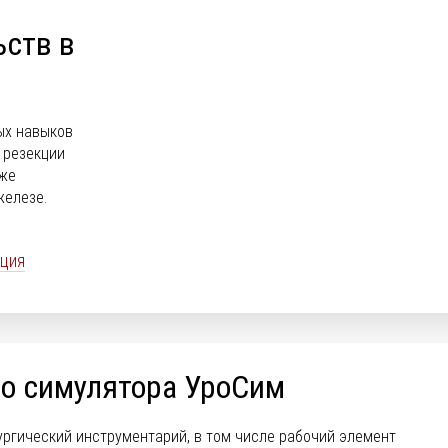
ьств в
ых навыков
 резекции
кже
железе.
ция
го симулятора УроСим
ургический инструментарий, в том числе рабочий элемент