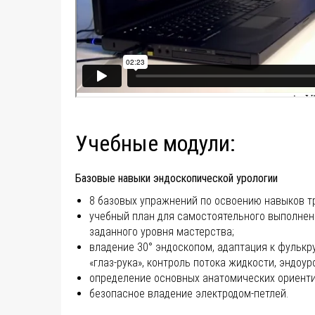
Учебные модули:
Базовые навыки эндоскопической урологии
8 базовых упражнений по освоению навыков т
учебный план для самостоятельного выполне
заданного уровня мастерства;
владение 30° эндоскопом, адаптация к фулькр
«глаз-рука», контроль потока жидкости, эндоу
определение основных анатомических ориенти
безопасное владение электродом-петлей.