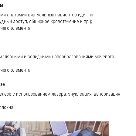
зы
ами анатомии виртуальных пациентов идут по
дный доступ, обширное кровотечение и пр.);
чего элемента.
пиллярными и солидными новообразованиями мочевого
чего элемента.
езе
елезе с использованием лазера: энуклеация, вапоризация
олокна