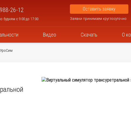
Оставить заявку
 988-26-12
Заявки принимаем круглосуточно
о будням с 9:00 до 17:00
альности
Видео
Скачать
О к
УроСим
тральной