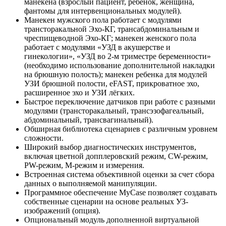
манекена (взрослый пациент, ребенок, женщина,
фантомы для интервенциональных модулей).
Манекен мужского пола работает с модулями
трансторакальной Эхо-КГ, трансабдоминальным и
чреспищеводной Эхо-КГ; манекен женского пола
работает с модулями «УЗД в акушерстве и
гинекологии», «УЗД во 2-м триместре беременности»
(необходимо использование дополнительной накладки
на брюшную полость); манекен ребенка для модулей
УЗИ брюшной полости, eFAST, прикроватное эхо,
расширенное эхо и УЗИ лёгких.
Быстрое переключение датчиков при работе с разными
модулями (трансторакальный, трансэзофагеальный,
абдоминальный, трансвагинальный).
Обширная библиотека сценариев с различным уровнем
сложности.
Широкий выбор диагностических инструментов,
включая цветной допплеровский режим, CW-режим,
PW-режим, M-режим и измерения.
Встроенная система объективной оценки за счет сбора
данных о выполняемой манипуляции.
Программное обеспечение MyCase позволяет создавать
собственные сценарии на основе реальных УЗ-
изображений (опция).
Опциональный модуль дополненной виртуальной