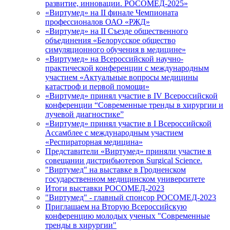
развитие, инновации. РОСОМЕД-2025»
«Виртумед» на II финале Чемпионата
профессионалов ОАО «РЖД»
«Виртумед» на II Съезде общественного
объединения «Белорусское общество
симуляционного обучения в медицине»
«Виртумед» на Всероссийской научно-
практической конференции с международным
участием «Актуальные вопросы медицины
катастроф и первой помощи»
«Виртумед» принял участие в IV Всероссийской
конференции “Современные тренды в хирургии и
лучевой диагностике”
«Виртумед» принял участие в І Всероссийской
Ассамблее с международным участием
«Респираторная медицина»
Представители «Виртумед» приняли участие в
совещании дистрибьютеров Surgical Science.
"Виртумед" на выставке в Гродненском
государственном медицинском университете
Итоги выставки РОСОМЕД-2023
"Виртумед" - главный спонсор РОСОМЕД-2023
Приглашаем на Вторую Всероссийскую
конференцию молодых ученых "Современные
тренды в хирургии"