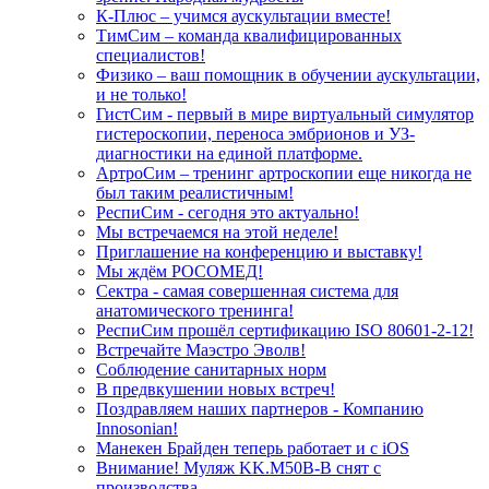
К-Плюс – учимся аускультации вместе!
ТимСим – команда квалифицированных
специалистов!
Физико – ваш помощник в обучении аускультации,
и не только!
ГистСим - первый в мире виртуальный симулятор
гистероскопии, переноса эмбрионов и УЗ-
диагностики на единой платформе.
АртроСим – тренинг артроскопии еще никогда не
был таким реалистичным!
РеспиСим - сегодня это актуально!
Мы встречаемся на этой неделе!
Приглашение на конференцию и выставку!
Мы ждём РОСОМЕД!
Сектра - самая совершенная система для
анатомического тренинга!
РеспиСим прошёл сертификацию ISO 80601-2-12!
Встречайте Маэстро Эволв!
Соблюдение санитарных норм
В предвкушении новых встреч!
Поздравляем наших партнеров - Компанию
Innosonian!
Манекен Брайден теперь работает и с iOS
Внимание! Муляж KK.M50B-B снят с
производства