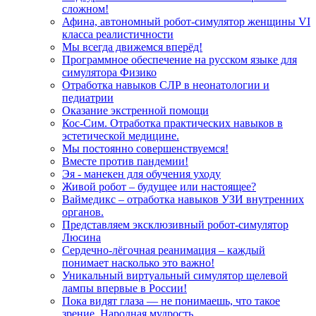
сложном!
Афина, автономный робот-симулятор женщины VI
класса реалистичности
Мы всегда движемся вперёд!
Программное обеспечение на русском языке для
симулятора Физико
Отработка навыков СЛР в неонатологии и
педиатрии
Оказание экстренной помощи
Кос-Сим. Отработка практических навыков в
эстетической медицине.
Мы постоянно совершенствуемся!
Вместе против пандемии!
Эя - манекен для обучения уходу
Живой робот – будущее или настоящее?
Ваймедикс – отработка навыков УЗИ внутренних
органов.
Представляем эксклюзивный робот-симулятор
Люсина
Сердечно-лёгочная реанимация – каждый
понимает насколько это важно!
Уникальный виртуальный симулятор щелевой
лампы впервые в России!
Пока видят глаза — не понимаешь, что такое
зрение. Народная мудрость.