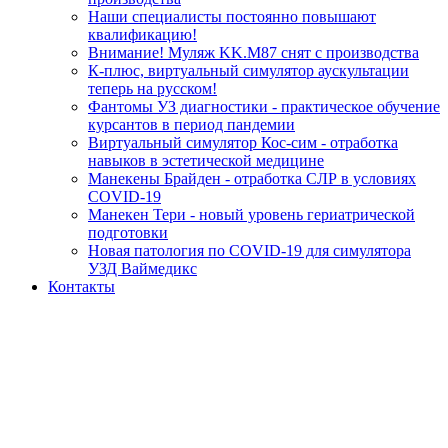
Наши специалисты постоянно повышают
квалификацию!
Внимание! Муляж KK.M87 снят с производства
К-плюс, виртуальный симулятор аускультации
теперь на русском!
Фантомы УЗ диагностики - практическое обучение
курсантов в период пандемии
Виртуальный симулятор Кос-сим - отработка
навыков в эстетической медицине
Манекены Брайден - отработка СЛР в условиях
COVID-19
Манекен Тери - новый уровень гериатрической
подготовки
Новая патология по COVID-19 для симулятора
УЗД Ваймедикс
Контакты