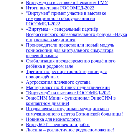
Виртумед на выставке в Пермском ГМУ
Итоги выставки РОСОМЕД-2022
"Виртумед" примет участие в выставке
симуляционного оборудования на
РОСОМЕД-2022
«Виртумед» - генеральный партнёр
Всероссийского образовательного форума «Наука
и практика в медицине»
Производители представили новый модуль
гониоскопии для виртуального симулятора
щелевой лампы
Стабилизация преждевременно рождённого
ребёнка в родовом зале
Тренинг по респираторной терапии для
новорождённых
Артроскопия плечевого сустава
Мастер-класс по К-плюс педиатрический
"Виртумед" на выставке РОСОМЕД-2021
ЭндоСИМ Мини - функционал ЭндоСИМ в
компактном дизайне!
Поздравляем сотрудников медицинского
симуляционного центра Боткинской больницы!
Новинка для неонатологов
ВиртуБОТ – человек или робот
Люсина – реалистичное родовспоможение!