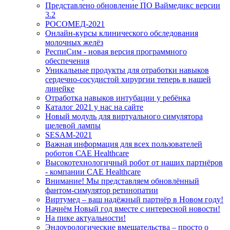
Представлено обновление ПО Ваймедикс версии
3.2
РОСОМЕД-2021
Онлайн-курсы клинического обследования
молочных желёз
РеспиСим - новая версия программного
обеспечения
Уникальные продукты для отработки навыков
сердечно-сосудистой хирургии теперь в нашей
линейке
Отработка навыков интубации у ребёнка
Каталог 2021 у нас на сайте
Новый модуль для виртуального симулятора
щелевой лампы
SESAM-2021
Важная информация для всех пользователей
роботов САЕ Healthcare
Высокотехнологичный робот от наших партнёров
- компании CAE Healthcare
Внимание! Мы представляем обновлённый
фантом-симулятор ретинопатии
Виртумед – ваш надёжный партнёр в Новом году!
Начнём Новый год вместе с интересной новости!
На пике актуальности!
Эндоурологические вмешательства – просто о