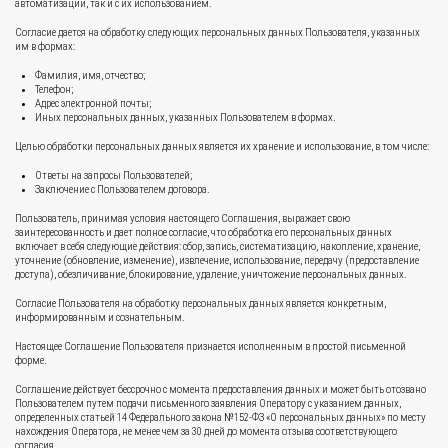
автоматизации, так и с их использованием.
Согласие дается на обработку следующих персональных данных Пользователя, указанных
им в формах:
Фамилия, имя, отчество;
Телефон;
Адрес электронной почты;
Иных персональных данных, указанных Пользователем в формах.
Целью обработки персональных данных является их хранение и использование, в том числе:
Ответы на запросы Пользователей;
Заключение с Пользователем договора.
Пользователь, принимая условия настоящего Соглашения, выражает свою
заинтересованность и дает полное согласие, что обработка его персональных данных
включает в себя следующие действия: сбор, запись, систематизацию, накопление, хранение,
уточнение (обновление, изменение), извлечение, использование, передачу (предоставление
доступа), обезличивание, блокирование, удаление, уничтожение персональных данных.
Согласие Пользователя на обработку персональных данных является конкретным,
информированным и сознательным.
Настоящее Соглашение Пользователя признается исполненным в простой письменной
форме.
Соглашение действует бессрочно с момента предоставления данных и может быть отозвано
Пользователем путем подачи письменного заявления Оператору с указанием данных,
определенных статьей 14 Федерального закона №152-ФЗ «О персональных данных» по месту
нахождения Оператора, не менее чем за 30 дней до момента отзыва соответствующего
согласия.