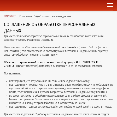
ВИРТУМЕД
Соглашение об обработке персональных данных
СОГЛАШЕНИЕ ОБ ОБРАБОТКЕ ПЕРСОНАЛЬНЫХ
ДАННЫХ
Данное соглашение об обработке персональных данных разработано в соответствии с
законодательством Российской Федерации.
Нажимая кнопки «Отправить сообщение» на сайте
virtumed.ru
(далее – Сайт) я (далее -
Пользователь) даю свое согласие на обработку моих персональных данных и их передачу
оператору обработки персональных данных –
Общество с ограниченной ответственностью «Виртумед» ИНН 7728717734 КПП
770901001
(далее – Оператор), которому принадлежит Сайт, на следующих условиях.
Пользователь:
подтверждает, что все указанные им данные принадлежат лично ему;
подтверждает и признает, что им внимательно в полном объеме прочитано Соглашение
и условия обработки его персональных данных, указываемых им в полях ввода форм
Сайта, текст Соглашения и условия обработки персональных данных ему понятны;
выражает согласие на обработку персональных данных без оговорок и ограничений.
Моментом принятия Соглашения является маркировка соответствующего поля в форме
и нажатие на кнопку отправки Формы на любой странице Сайта;
подтверждает, что, давая согласие, он действует свободно, своей волей и в своем интересе;
Данное согласие дается на обработку персональных данных как без использования средств