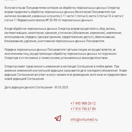
В случае отзыва Пользователем согласия на обработку персональных данных Оператор
вправе продолжить обработку персональных данных без согласия Пользователя при
наличии оснований, указанных в пунктах 2-11 части 1 статьи 6, части 2 статьи 10 и части 2
статьи 11 Федерального закона №152-ФЗ «О персональных данных».
В ходе обработки персональных данных Оператор вправе осуществлять: сбор, запись,
систематизацию, накопление, хранение, уточнение (обновление, изменение), извлечение,
использование, передачу (распространение, предоставление, доступ), обезличивание,
блокирование, удаление, уничтожение персональных данных Пользователя.
Передача персональных данных Пользователя третьим лицам не осуществляется, за
исключением лиц, осуществляющих обработку персональных данных по поручению
Оператора и от его имени, а также случаев, установленных законодательством.
Оператор имеет право вносить изменения в настоящее Соглашение в любое время. При
внесении изменений в актуальной редакции указывается дата последнего обновления. Новая
редакция Соглашения вступает в силу с момента ее размещения, если иное не предусмотрено
новой редакцией Соглашения.
Дата редакции данного Соглашения - 30.05.2025
+7 495 988-26-12
+7 910 790 67 89
info@virtumed.ru