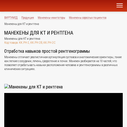
ВИРТУМЕД
Продукция
Манекены-имитаторы
Манекены взрослых пациентов
Манекены для КТ и рентгена
МАНЕКЕНЫ ДЛЯ КТ И РЕНТГЕНА
Манекены для КТ и рентгена
Код товара: KK.PH-2, KK.PH-2B, KK.PH-2C
Отработка навыков простой рентгенограммы
Манекены отличает реалистичная артикуляция суставов и анатомические ориентиры, такие
как легкие с сосудами, печень, средостение и почки. Манекен разбирается на 10 частей, что
позволяет отрабатывать навыки расположения человека и рентгенограммы в различных
клинических ситуациях.