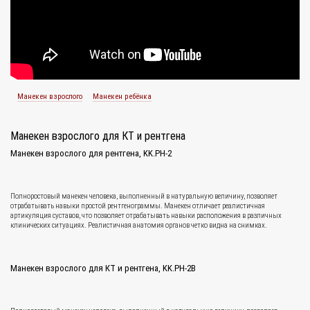
Манекен взрослого
Манекен ребёнка
Манекен взрослого для КТ и рентгена
Манекен взрослого для рентгена, KK.PH-2
Полноростовый манекен человека, выполненный в натуральную величину, позволяет
отрабатывать навыки простой рентгенограммы. Манекен отличает реалистичная
артикуляция суставов, что позволяет отрабатывать навыки расположения в различных
клинических ситуациях. Реалистичная анатомия органов четко видна на снимках.
Манекен взрослого для КТ и рентгена, KK.PH-2B