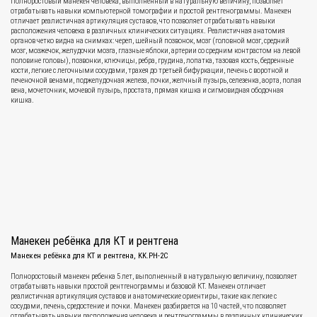
Полноростовый манекен человека, выполненный в натуральную величину, позволяет
отрабатывать навыки компьютерной томографии и простой рентгенограммы. Манекен
отличает реалистичная артикуляция суставов, что позволяет отрабатывать навыки
расположения человека в различных клинических ситуациях. Реалистичная анатомия
органов четко видна на снимках: череп, шейный позвонок, мозг (головной мозг, средний
мозг, мозжечок, желудочки мозга, глазные яблоки, артерии со средним контрастом на левой
половине головы), позвонки, ключицы, ребра, грудина, лопатка, тазовая кость, бедренные
кости, легкие с легочными сосудами, трахея до третьей бифуркации, печень с воротной и
печеночной венами, поджелудочная железа, почки, желчный пузырь, селезенка, аорта, полая
вена, мочеточник, мочевой пузырь, простата, прямая кишка и сигмовидная ободочная
кишка.
Манекен ребёнка для КТ и рентгена
Манекен ребёнка для КТ и рентгена, KK.PH-2C
Полноростовый манекен ребенка 5 лет, выполненный в натуральную величину, позволяет
отрабатывать навыки простой рентгенограммы и базовой КТ. Манекен отличает
реалистичная артикуляция суставов и анатомические ориентиры, такие как легкие с
сосудами, печень, средостение и почки. Манекен разбирается на 10 частей, что позволяет
отрабатывать навыки расположения человека и рентгенограммы в различных клинических