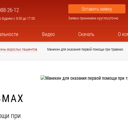
Оставить заявку
988-26-12
Заявки принимаем круглосуточно
 будням с 9:00 до 17:00
альности
Видео
Скачать
О ко
ены взрослых пациентов
Манекен для оказания первой помощи при травмах
Й
ВМАХ
ощи при