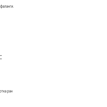
 фаланги.
:
отка ран