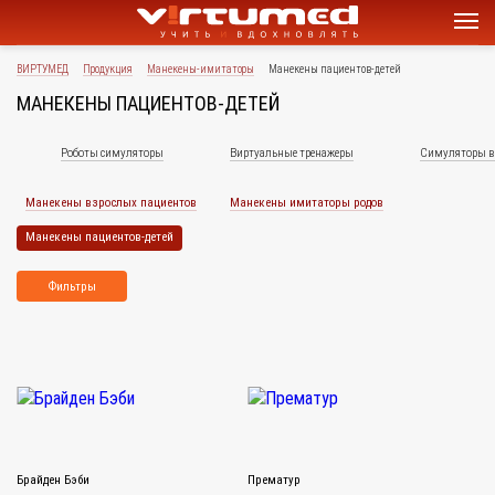
ВИРТУМЕД
Продукция
Манекены-имитаторы
Манекены пациентов-детей
МАНЕКЕНЫ ПАЦИЕНТОВ-ДЕТЕЙ
Роботы симуляторы
Виртуальные тренажеры
Симуляторы в 
Манекены взрослых пациентов
Манекены имитаторы родов
Манекены пациентов-детей
Фильтры
Брайден Бэби
Прематур