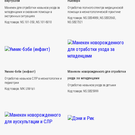
ВиртуБэби
Ньюборн
Манекен для отработки навыков ухода за
Отработка полного спектра медицинской
младенцами и оказания помощи в
помощи в неонатологической практике
экстренных ситуациях
Код товара: NS.SB34989, NS.SB32863,
Код товара: NS.101-350, NS.101-8010
NS.SB27321
Умник-бэби (инфант)
Манекен новорожденного для отработки
ухода за младенцами
Отработка навыков СЛР в неонатологии и
педиатрии
Отработка навыков ухода за детьми
Код товара: MK.UM-b/i
Код товара: NS.SB25999