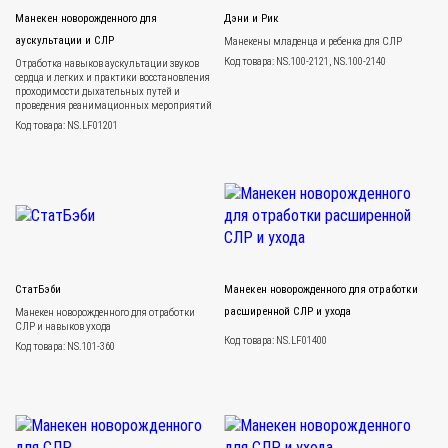
Манекен новорожденного для
Дэни и Рик
аускультации и СЛР
Манекены младенца и ребенка для СЛР
Код товара: NS.100-2121, NS.100-2140
Отработка навыков аускультации звуков
сердца и легких и практики восстановления
проходимости дыхательных путей и
проведения реанимационных мероприятий
Код товара: NS.LF01201
СтатБэби
Манекен новорожденного для отработки
расширенной СЛР и ухода
Манекен новорожденного для отработки
СЛР и навыков ухода
Код товара: NS.LF01400
Код товара: NS.101-360