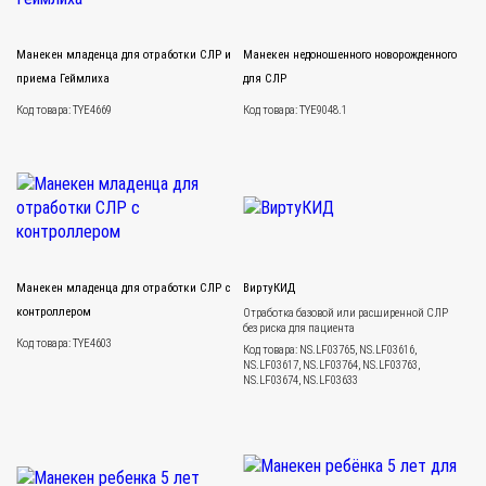
Манекен младенца для отработки СЛР и
Манекен недоношенного новорожденного
приема Геймлиха
для СЛР
Код товара: TYE4669
Код товара: TYE9048.1
Манекен младенца для отработки СЛР с
ВиртуКИД
контроллером
Отработка базовой или расширенной СЛР
без риска для пациента
Код товара: TYE4603
Код товара: NS.LF03765, NS.LF03616,
NS.LF03617, NS.LF03764, NS.LF03763,
NS.LF03674, NS.LF03633