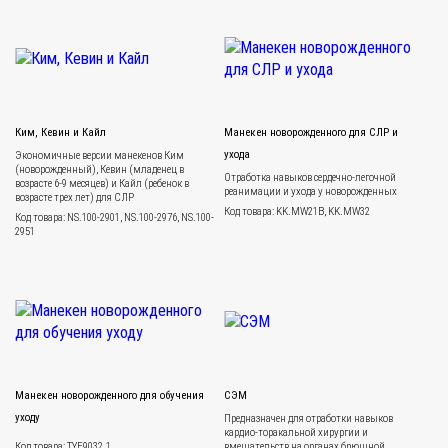
Ким, Кевин и Кайл
Манекен новорожденного для СЛР и
ухода
Экономичные версии манекенов Ким
(новорожденный), Кевин (младенец в
Отработка навыков сердечно-легочной
возрасте 6-9 месяцев) и Кайл (ребенок в
реанимации и ухода у новорожденных
возрасте трех лет) для СЛР
Код товара: KK.MW21B, KK.MW32
Код товара: NS.100-2901, NS.100-2976, NS.100-
2951
Манекен новорожденного для обучения
СЭМ
уходу
Предназначен для отработки навыков
кардио-торакальной хирургии и
Код товара: TYE9032.1
вмешательств на органах брюшной