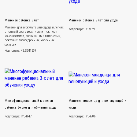
Манекен ребенка 5 лет
Манекен ребёнка 5 лет для ухода
Манекен для аускультации сердца и лёгких
Код товара: TYE9021
в полный рост с верхними и нижними
конечностями, подвижными в плечевых,
локтевых, тазобедренных, коленных
суставах
Код товара: NS.SB41599
Многофункциональный манекен
Манекен младенца для венепункций и
ребенка 3-х лет для обучения уходу
ухода
Код товара: TYE4647
Код товара: TYE4706