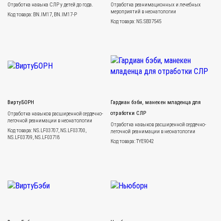
Отработка навыка СЛР у детей до года.
Отработка реанимационных и лечебных
мероприятий в неонатологии
Код товара: BN.IM17, BN.IM17-P
Код товара: NS.SB37545
ВиртуБОРН
Гардиан бэби, манекен младенца для
отработки СЛР
Отработка навыков расширенной сердечно-
легочной реанимации в неонатологии
Отработка навыков расширенной сердечно-
Код товара: NS.LF03707, NS.LF03700,
легочной реанимации в неонатологии
NS.LF03709, NS.LF03718
Код товара: TYE9042