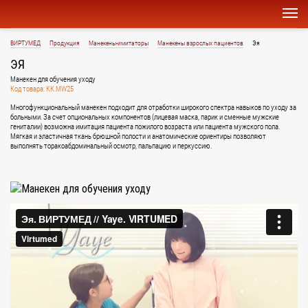
ВИРТУМЕД
Продукция
Манекены-имитаторы
Манекены взрослых пациентов
Эя
ЭЯ
Mанекен для обучения уходу
Код товара: KK.MW25
Многофункциональный манекен подходит для отработки широкого спектра навыков по уходу за
больными. За счет опциональных компонентов (лицевая маска, парик и сменные мужские
гениталии) возможна имитация пациента пожилого возраста или пациента мужского пола.
Мягкая и эластичная ткань брюшной полости и анатомические ориентиры позволяют
выполнять торакоабдоминальный осмотр, пальпацию и перкуссию.