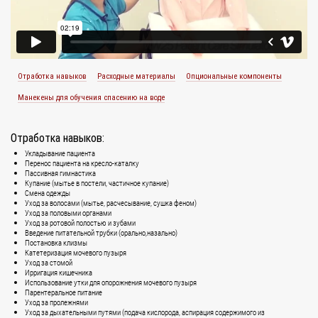
Отработка навыков
Расходные материалы
Опциональные компоненты
Манекены для обучения спасению на воде
Отработка навыков:
Укладывание пациента
Перенос пациента на кресло-каталку
Пассивная гимнастика
Купание (мытье в постели, частичное купание)
Смена одежды
Уход за волосами (мытье, расчесывание, сушка феном)
Уход за половыми органами
Уход за ротовой полостью и зубами
Введение питательной трубки (орально,назально)
Постановка клизмы
Катетеризация мочевого пузыря
Уход за стомой
Ирригация кишечника
Использование утки для опорожнения мочевого пузыря
Парентеральное питание
Уход за пролежнями
Уход за дыхательными путями (подача кислорода, аспирация содержимого из