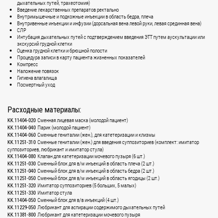
дыхательных путей, трахеотомия)
Введение лекарственных препаратов ректально
Внутримышечные и подкожные инъекции в область бедра, плеча
Внутривенные инъекции и инфузии (дорсальная вена левой руки, левая срединная вена)
СЛР
Интубация дыхательных путей с подтверждением введения ЭТТ путем аускультации или
экскурсий грудной клетки
Оценка грудной клетки и брюшной полости
Процедура записи в карту пациента жизненных показателей
Компресс
Наложение повязок
Гигиена влагалища
Посмертный уход
Расходные материалы:
Сменная лицевая маска (молодой пациент)
KK.11404-020
Парик (молодой пациент)
KK.11404-040
Сменные гениталии (жен.), для катетеризации и клизмы
KK.11404-060
Сменные гениталии (жен.) для введения суппозиториев (комплект: имитатор
KK.11251-310
суппозиториев, любрикант и имитатор стула)
Клапан для катетеризации мочевого пузыря (6 шт.)
KK.11404-080
Сменный блок для в/м инъекций в область плеча (2 шт.)
KK.11251-030
Сменный блок для в/м инъекций в область бедра (2 шт.)
KK.11251-040
Сменный блок для в/м инъекций в область ягодицы (2 шт.)
KK.11251-050
Имитатор суппозиториев (5 больших, 5 малых)
KK.11251-320
Имитатор стула
KK.11251-330
Сменный блок для в/в инъекций (4 шт.)
KK.11404-050
Любрикант для аспирации содержимого дыхательных путей
KK.11229-050
Любрикант для катетеризации мочевого пузыря
KK.11381-800