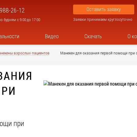
Оставить заявку
 988-26-12
Заявки принимаем круглосуточно
о будням с 9:00 до 17:00
альности
Видео
Скачать
О к
некены взрослых пациентов
Манекен для оказания первой помощи при 
ЗАНИЯ
ПРИ
мощи при