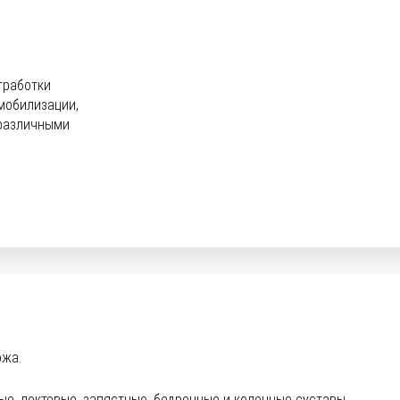
тработки
мобилизации,
 различными
ожа.
ые, локтевые, запястные, бедренные и коленные суставы.