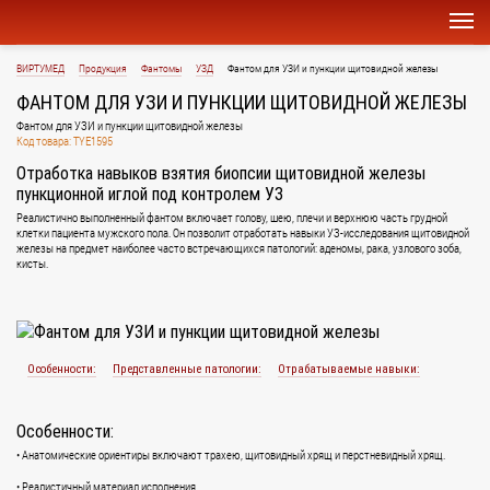
ВИРТУМЕД
Продукция
Фантомы
УЗД
Фантом для УЗИ и пункции щитовидной железы
ФАНТОМ ДЛЯ УЗИ И ПУНКЦИИ ЩИТОВИДНОЙ ЖЕЛЕЗЫ
Фантом для УЗИ и пункции щитовидной железы
Код товара: TYE1595
Отработка навыков взятия биопсии щитовидной железы
пункционной иглой под контролем УЗ
Реалистично выполненный фантом включает голову, шею, плечи и верхнюю часть грудной
клетки пациента мужского пола. Он позволит отработать навыки УЗ-исследования щитовидной
железы на предмет наиболее часто встречающихся патологий: аденомы, рака, узлового зоба,
кисты.
Особенности:
Представленные патологии:
Отрабатываемые навыки:
Особенности:
• Анатомические ориентиры включают трахею, щитовидный хрящ и перстневидный хрящ.
• Реалистичный материал исполнения.