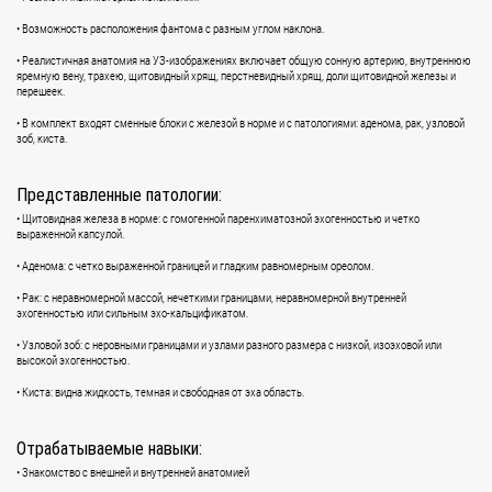
• Возможность расположения фантома с разным углом наклона.
• Реалистичная анатомия на УЗ-изображениях включает общую сонную артерию, внутреннюю
яремную вену, трахею, щитовидный хрящ, перстневидный хрящ, доли щитовидной железы и
перешеек.
• В комплект входят сменные блоки с железой в норме и с патологиями: аденома, рак, узловой
зоб, киста.
Представленные патологии:
• Щитовидная железа в норме: с гомогенной паренхиматозной эхогенностью и четко
выраженной капсулой.
• Аденома: с четко выраженной границей и гладким равномерным ореолом.
• Рак: с неравномерной массой, нечеткими границами, неравномерной внутренней
эхогенностью или сильным эхо-кальцификатом.
• Узловой зоб: с неровными границами и узлами разного размера с низкой, изоэховой или
высокой эхогенностью.
• Киста: видна жидкость, темная и свободная от эха область.
Отрабатываемые навыки:
• Знакомство с внешней и внутренней анатомией