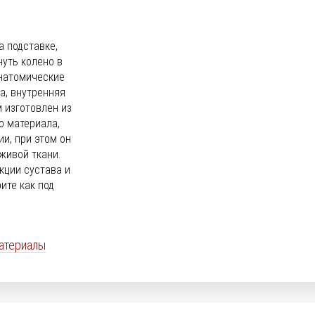
 подставке,
нуть колено в
анатомические
а, внутренняя
 изготовлен из
 материала,
и, при этом он
живой ткани.
кции сустава и
ите как под
атериалы