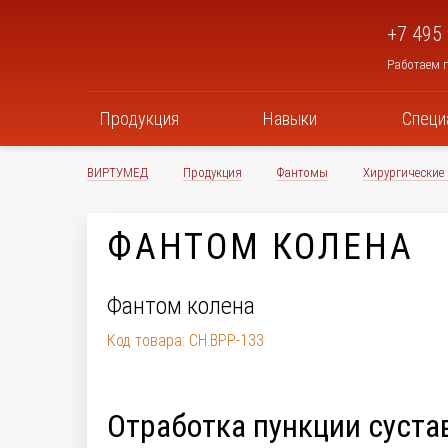
+7 495
Работаем п
Продукция
Навыки
Специ
ВИРТУМЕД
Продукция
Фантомы
Хирургические
ФАНТОМ КОЛЕНА
Фантом колена
Код товара: CH.BPP-133
Отработка пункции суста