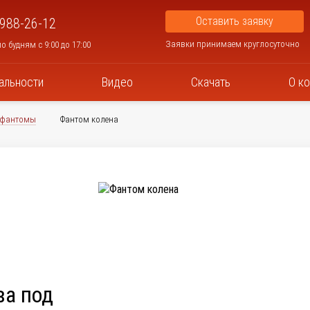
Оставить заявку
 988-26-12
Заявки принимаем круглосуточно
о будням с 9:00 до 17:00
альности
Видео
Скачать
О к
 фантомы
Фантом колена
ва под