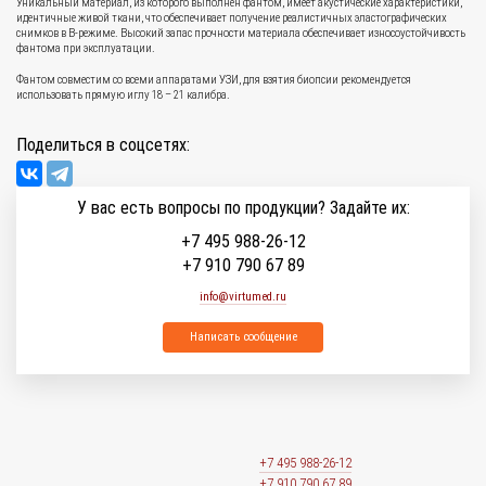
Уникальный материал, из которого выполнен фантом, имеет акустические характеристики,
идентичные живой ткани, что обеспечивает получение реалистичных эластографических
снимков в В-режиме. Высокий запас прочности материала обеспечивает износоустойчивость
фантома при эксплуатации.
Фантом совместим со всеми аппаратами УЗИ, для взятия биопсии рекомендуется
использовать прямую иглу 18 – 21 калибра.
Поделиться в соцсетях:
У вас есть вопросы по продукции? Задайте их:
+7 495 988-26-12
+7 910 790 67 89
info@virtumed.ru
Написать сообщение
+7 495 988-26-12
+7 910 790 67 89