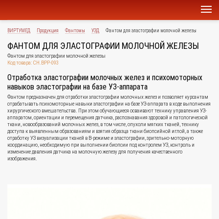
ВИРТУМЕД
Продукция
Фантомы
УЗД
Фантом для эластографии молочной железы
ФАНТОМ ДЛЯ ЭЛАСТОГРАФИИ МОЛОЧНОЙ ЖЕЛЕЗЫ
Фантом для эластографии молочной железы
Код товара: CH.BPP-093
Отработка эластографии молочных желез и психомоторных
навыков эластографии на базе УЗ-аппарата
Фантом предназначен для отработки эластографии молочных желез и позволяет курсантам
отрабатывать психомоторные навыки эластографии на базе УЗ-аппарата в ходе выполнения
хирургического вмешательства. При этом обучающиеся осваивают технику управления УЗ-
аппаратом, ориентации и перемещения датчика, распознавания здоровой и патологической
ткани, новообразований молочных желез, в том числе, опухоли мягких тканей, технику
доступа к выявленным образованиям и взятия образца ткани биопсийной иглой, а также
отработку УЗ визуализации тканей в В-режиме и эластографии, зрительно-моторную
координацию, необходимую при выполнении биопсии под контролем УЗ, контроль и
изменение давления датчика на молочную железу для получения качественного
изображения.