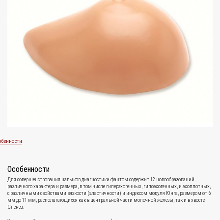
обенности
Особенности
Для совершенствования навыков диагностики фантом содержит 12 новообразований
различного характера и размера, в том числе гиперэхогенных, гипоэхогенных, и эхоплотных,
с различными свойствами вязкости (эластичности) и индексом модуля Юнга, размером от 6
мм до 11 мм, располагающихся как в центральной части молочной железы, так и в хвосте
Спенса.