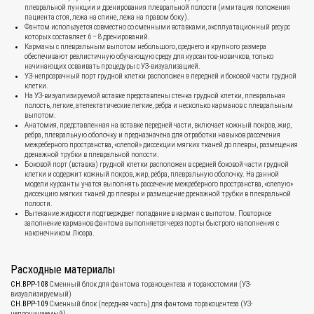
плевральной пункции и дренирования плевральной полости (имитация положения
пациента стоя, лежа на спине, лежа на правом боку).
Фантом используется совместно со сменными вставками, эксплуатационный ресурс
которых составляет 6 – 8 дренирований.
Карманы с плевральным выпотом небольшого, среднего и крупного размера
обеспечивают реалистичную обучающую среду для курсантов-новичков, только
начинающих осваивать процедуры с УЗ-визуализацией.
УЗ-непрозрачный порт грудной клетки расположен в передней и боковой части грудной
клетки.
На УЗ-визуализируемой вставке представлены стенка грудной клетки, плевральная
полость, легкие, ателектатические легкие, ребра и несколько карманов с плевральным
выпотом.
Анатомия, представленная на вставке передней части, включает кожный покров, жир,
ребра, плевральную оболочку и предназначена для отработки навыков рассечения
межреберного пространства, «слепой» диссекции мягких тканей до плевры, размещения
дренажной трубки в плевральной полости.
Боковой порт (вставка) грудной клетки расположен в средней боковой части грудной
клетки и содержит кожный покров, жир, ребра, плевральную оболочку. На данной
модели курсанты учатся выполнять рассечение межреберного пространства, «слепую»
диссекцию мягких тканей до плевры и размещение дренажной трубки в плевральной
полости.
Вытекание жидкости подтверждает попадание в карман с выпотом. Повторное
заполнение карманов фантома выполняется через порты быстрого наполнения с
наконечником Люэра.
Расходные материалы
CH.BPP-108
Сменный блок для фантома торакоцентеза и торакостомии (УЗ-
визуализируемый)
CH.BPP-109
Сменный блок (передняя часть) для фантома торакоцентеза (УЗ-
непроницаемый)