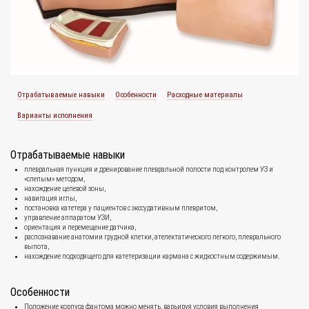
Отрабатываемые навыки
Особенности
Расходные материалы
Варианты исполнения
Отрабатываемые навыки
плевральная пункция и дренирование плевральной полости под контролем УЗ и
«слепым» методом,
нахождение целевой зоны,
навигация иглы,
постановка катетера у пациентов с экссудативным плевритом,
управление аппаратом УЗИ,
ориентация и перемещение датчика,
распознавание анатомии грудной клетки, ателектатического легкого, плеврального
выпота,
нахождение подходящего для катетеризации кармана с жидкостным содержимым.
Особенности
Положение корпуса фантома можно менять, варьируя условия выполнения