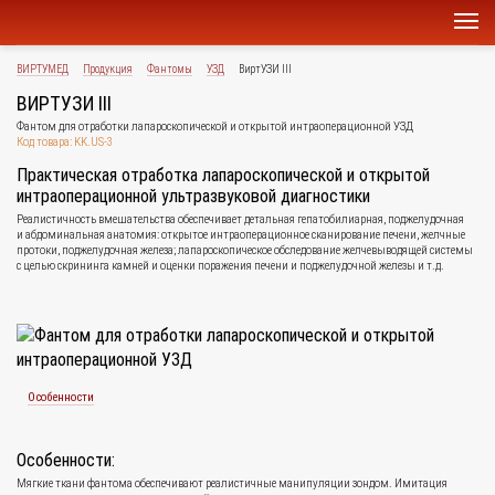
ВИРТУМЕД
Продукция
Фантомы
УЗД
ВиртУЗИ III
ВИРТУЗИ III
Фантом для отработки лапароскопической и открытой интраоперационной УЗД
Код товара: KK.US-3
Практическая отработка лапароскопической и открытой
интраоперационной ультразвуковой диагностики
Реалистичность вмешательства обеспечивает детальная гепатобилиарная, поджелудочная
и абдоминальная анатомия: открытое интраоперационное сканирование печени, желчные
протоки, поджелудочная железа; лапароскопическое обследование желчевыводящей системы
с целью скрининга камней и оценки поражения печени и поджелудочной железы и т.д.
Особенности
Особенности:
Мягкие ткани фантома обеспечивают реалистичные манипуляции зондом. Имитация