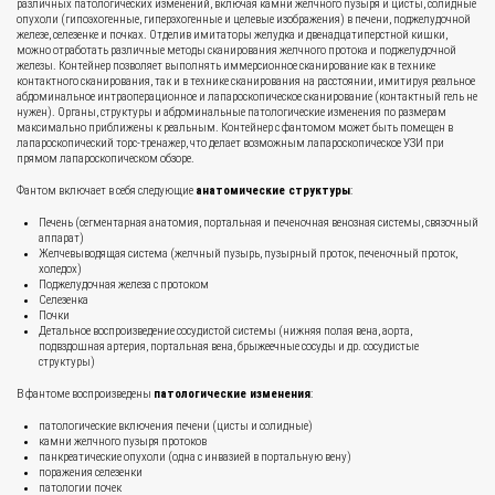
различных патологических изменений, включая камни желчного пузыря и цисты, солидные
опухоли (гипоэхогенные, гиперэхогенные и целевые изображения) в печени, поджелудочной
железе, селезенке и почках. Отделив имитаторы желудка и двенадцатиперстной кишки,
можно отработать различные методы сканирования желчного протока и поджелудочной
железы. Контейнер позволяет выполнять иммерсионное сканирование как в технике
контактного сканирования, так и в технике сканирования на расстоянии, имитируя реальное
абдоминальное интраоперационное и лапароскопическое сканирование (контактный гель не
нужен). Органы, структуры и абдоминальные патологические изменения по размерам
максимально приближены к реальным. Контейнер с фантомом может быть помещен в
лапароскопический торс‐тренажер, что делает возможным лапароскопическое УЗИ при
прямом лапароскопическом обзоре.
Фантом включает в себя следующие
анатомические структуры
:
Печень (сегментарная анатомия, портальная и печеночная венозная системы, связочный
аппарат)
Желчевыводящая система (желчный пузырь, пузырный проток, печеночный проток,
холедох)
Поджелудочная железа с протоком
Селезенка
Почки
Детальное воспроизведение сосудистой системы (нижняя полая вена, аорта,
подвздошная артерия, портальная вена, брыжеечные сосуды и др. сосудистые
структуры)
В фантоме воспроизведены
патологические изменения
:
патологические включения печени (цисты и солидные)
камни желчного пузыря протоков
панкреатические опухоли (одна с инвазией в портальную вену)
поражения селезенки
патологии почек