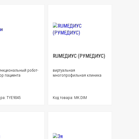
RUМЕДИУС (РУМЕДИУС)
нкциональный робот-
виртуальная
ор пациента
многопрофильная клиника
ра: TYE9045
Код товара: MK.DIM