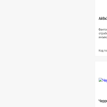
АйВи
Фанто
отраб
инъек
Код то
Черр