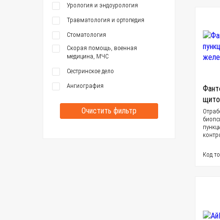
Урология и эндоурология
Травматология и ортопедия
Стоматология
Скорая помощь, военная
медицина, МЧС
Сестринское дело
Ангиография
Фант
щито
Очистить фильтр
Отраб
биопс
пункц
контр
Код т