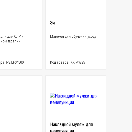
Эя
 для для СЛР и
Mанекен для обучения уходу
вной терапии
ра: NS.LF04500
Код товара: KK.MW25
Накладной муляж для
венепункции