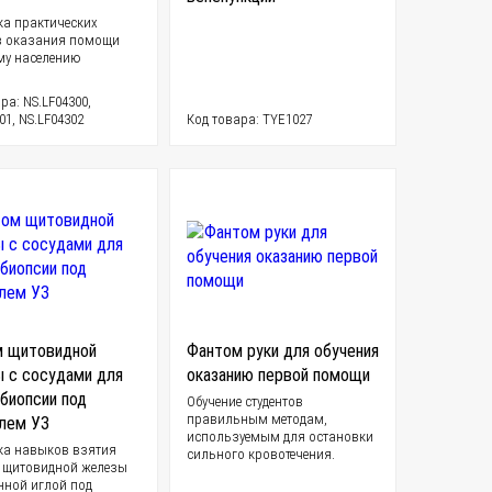
ка практических
 оказания помощи
у населению
ра: NS.LF04300,
01, NS.LF04302
Код товара: TYE1027
 щитовидной
Фантом руки для обучения
 с сосудами для
оказанию первой помощи
 биопсии под
Обучение студентов
правильным методам,
лем УЗ
используемым для остановки
ка навыков взятия
сильного кровотечения.
 щитовидной железы
нной иглой под