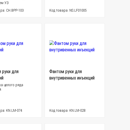
ем УЗ
ра: CH.BPP-103
Код товара: NS.LF01005
 руки для
Фантом руки для
ий
внутривенных инъекций
ка целого ряда
й
ра: KN.LM-074
Код товара: KN.LM-028