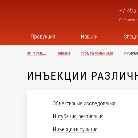
+7 495
Работаем п
Продукция
Навыки
Специ
ВИРТУМЕД
Навыки
Уход за больными
Инъекци
ИНЪЕКЦИИ РАЗЛИЧ
Объективные исследования
Интубация, вентиляция
Инъекции и пункции