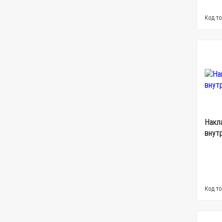
Код т
Накл
внут
Код т