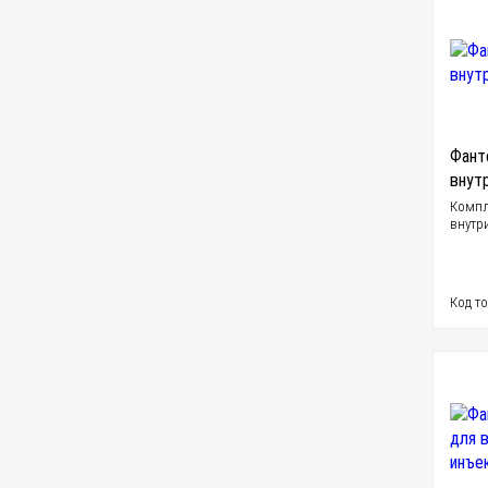
Фант
внут
Компл
внутр
Код т