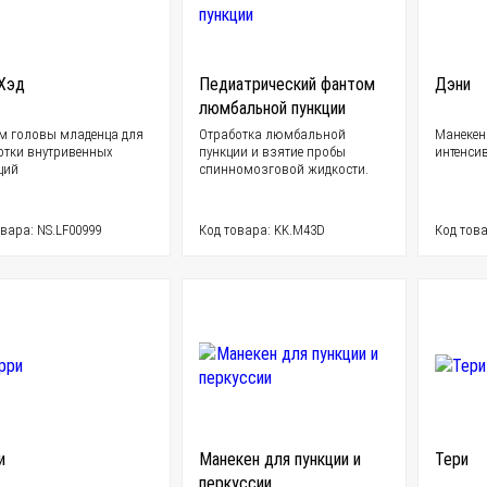
Хэд
Педиатрический фантом
Дэни
люмбальной пункции
м головы младенца для
Отработка люмбальной
Mанекен
отки внутривенных
пункции и взятие пробы
интенси
ций
спинномозговой жидкости.
вара: NS.LF00999
Код товара: KK.M43D
Код това
и
Манекен для пункции и
Тери
перкуссии