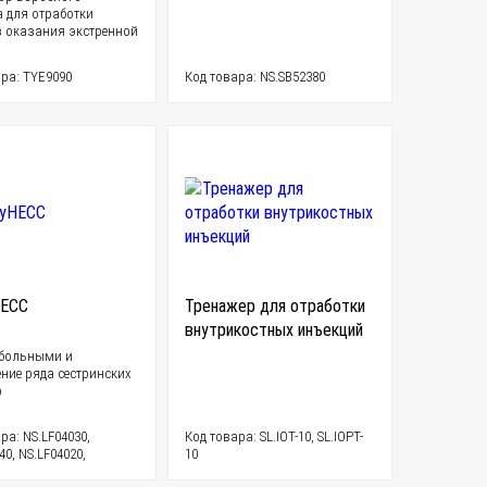
а для отработки
 оказания экстренной
.
ра: TYE9090
Код товара: NS.SB52380
НЕСС
Тренажер для отработки
внутрикостных инъекций
 больными и
ние ряда сестринских
р
ра: NS.LF04030,
Код товара: SL.IOT-10, SL.IOPT-
40, NS.LF04020,
10