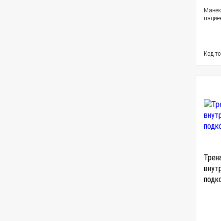
Манек
пацие
Код т
Трен
внут
подк