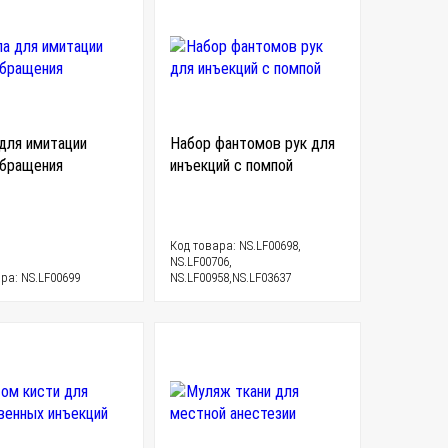
для имитации
Набор фантомов рук для
бращения
инъекций с помпой
Код товара: NS.LF00698,
NS.LF00706,
ра: NS.LF00699
NS.LF00958,NS.LF03637