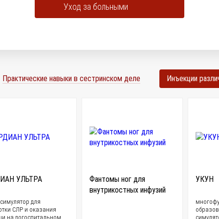
Уход за больными
Практические навыки в сестринском деле
Инъекции разли
ИАН УЛЬТРА
Фантомы ног для
УКУН
внутрикостных инфузий
-симулятор для
многоф
отки СЛР и оказания
образов
и на догоспитальном
симулят