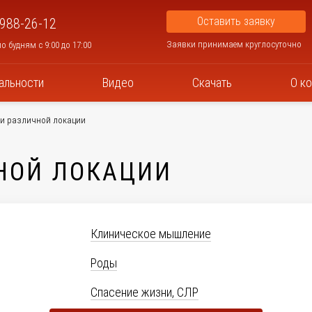
Оставить заявку
 988-26-12
Заявки принимаем круглосуточно
о будням с 9:00 до 17:00
альности
Видео
Скачать
О к
и различной локации
НОЙ ЛОКАЦИИ
Клиническое мышление
Роды
Спасение жизни, СЛР