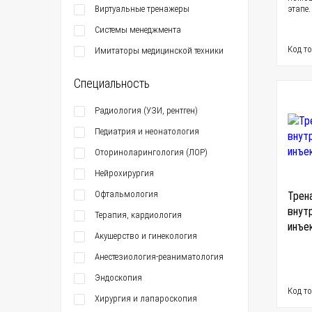
Виртуальные тренажеры
этапе.
Системы менеджмента
Код т
Имитаторы медицинской техники
Специальность
Радиология (УЗИ, рентген)
Педиатрия и неонатология
Оториноларингология (ЛОР)
Нейрохирургия
Офтальмология
Трен
внут
Терапия, кардиология
инъе
Акушерство и гинекология
Анестезиология-реаниматология
Эндоскопия
Код т
Хирургия и лапароскопия