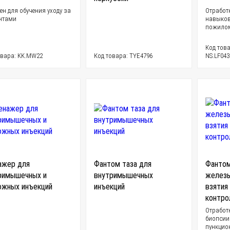
ен для обучения уходу за
Отработ
нтами
навыков
пожилом
Код това
овара: KK.MW22
Код товара: TYE4796
NS.LF043
ажер для
Фантом таза для
Фантом
римышечных и
внутримышечных
железы
ожных инъекций
инъекций
взятия
контро
Отработ
биопсии
пункцио