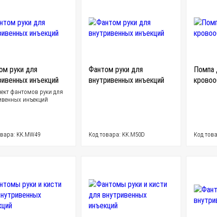
ом руки для
Фантом руки для
Помпа 
ривенных инъекций
внутривенных инъекций
кровоо
ект фантомов руки для
ивенных инъекций
овара: KK.MW49
Код товара: KK.M50D
Код това