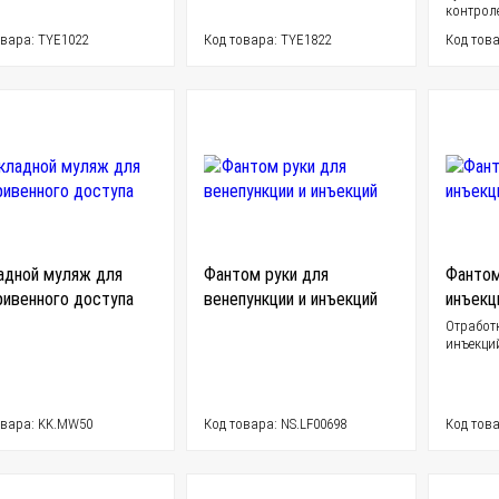
контрол
овара: TYE1022
Код товара: TYE1822
Код това
адной муляж для
Фантом руки для
Фантом
ривенного доступа
венепункции и инъекций
инъекц
Отработ
инъекци
овара: KK.MW50
Код товара: NS.LF00698
Код това