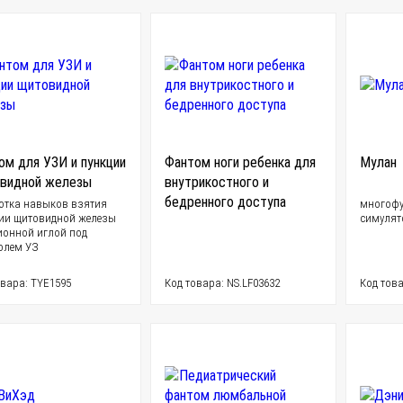
ом для УЗИ и пункции
Фантом ноги ребенка для
Мулан
видной железы
внутрикостного и
бедренного доступа
отка навыков взятия
многофу
ии щитовидной железы
симулят
ионной иглой под
олем УЗ
овара: TYE1595
Код товара: NS.LF03632
Код това