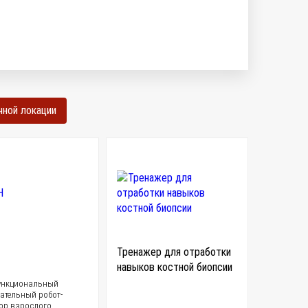
чной локации
Тренажер для отработки
навыков костной биопсии
ункциональный
ательный робот-
ор взрослого