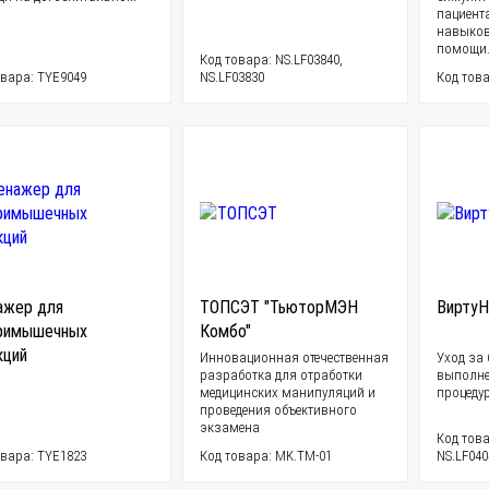
пациент
навыков
помощи
Код товара: NS.LF03840,
овара: TYE9049
NS.LF03830
Код това
ажер для
ТОПСЭТ "ТьюторМЭН
Вирту
римышечных
Комбо"
кций
Инновационная отечественная
Уход за
разработка для отработки
выполне
медицинских манипуляций и
процеду
проведения объективного
экзамена
Код това
овара: TYE1823
Код товара: MK.TM-01
NS.LF040