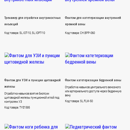
Тренажер для отработки внутрикостных
Фантом для катетеризации внутренней
инъекций
яремной вены
Код товара: SL.IOT-10, SL.IOPT-10
Код товара: CH.BPP-060
Фантом для УЗИ и пункции щитовидной
Фантом катетеризации бедренной вены
железы
Отработка навыков центрального венозного
или артериального доступа через бедренную
Отработка навыков взятия биопсии
вену
щитовидной железы пункционной иглой под
Код товара: SL.FLM-50
контролем УЗ
Код товара: TYE1595