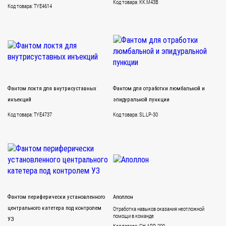
Код товара: KK.M43B
Код товара: TYE4614
Фантом локтя для внутрисуставных
Фантом для отработки люмбальной и
инъекций
эпидуральной пункции
Код товара: TYE4737
Код товара: SL.LP-30
Фантом периферически установленного
Аполлон
центрального катетера под контролем
Отработка навыков оказания неотложной
помощи в команде
УЗ
Код товара: CH.APP-200