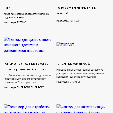
НУВА
Тренажер для внутримышечных
робот-симулятор для отработки навыков
инъекций
родовспоможения
Код товара: TYE1823
Код товара: TYE9080
Фантом для центрального венозного
ТОПСЭТ "ТьюторМЭН Комбо"
доступа и региональной анестезии
Инновационная отечественная разработка
для отработки медицинских манипуляций и
Отработка «слепого» метода введения иглы
проведения объективного экзамена
или центрального венозного доступа с
Код товара: MK.TM-01
получением УЗ-изображения
Код товара: CH.BPP-058, CH.BPP-057