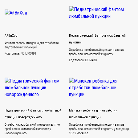
АйВиХэд
Педиатрический фантом люмбальной
Фантом головы младенца для отработки
пункции
внутривенных инъекций
Отработка люмбальной пункции и взятие
Код товара: NS.LF00999
пробы спинномозговой жидкости.
Код товара: KK.M43D
Педиатрический фантом люмбальной
Манекен ребенка для отработки
пункции новорожденного
люмбальной пункции
Отработка люмбальной пункции и взятие
Отработка люмбальной пункции и взятие
пробы спинномозговой жидкости у
пробы спинномозговой жидкости у младенца
новорожденного
10-12 месяцев.