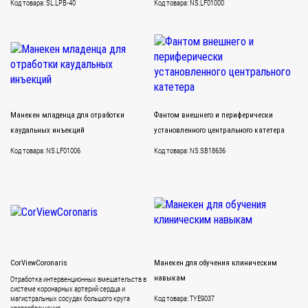
Код товара: SL.LPB-40
Код товара: NS.LF01000
Манекен младенца для отработки
Фантом внешнего и периферически
каудальных инъекций
установленного центрального катетера
Код товара: NS.LF01006
Код товара: NS.SB18636
CorViewCoronaris
Манекен для обучения клиническим
Отработка интервенционных вмешательств в
навыкам
системе коронарных артерий сердца и
магистральных сосудах большого круга
Код товара: TYE9037
кровообращения.