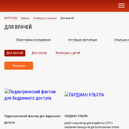
ВИРТУМЕД
Навыки
Инъекции и пункции
Для врачей
ДЛЯ ВРАЧЕЙ
Объективные исследования
Интубация, вентиляция
Инъекции и
Для врачей
Для сестер
Инъекции у детей
Фильтры
Педиатрический фантом для бедренного
ГАРДИАН УЛЬТРА
доступа
робот-симулятор для отработки СЛР и
оказания помощи на догоспитальном этапе.