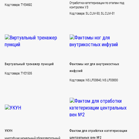
Отработка катетеризации по этапам под
Код товара: TYE4692
контролем УЗ
Код товара: SL.CLM-50, SL.CLM-51
Виртуальный тренажер пункций
Фантомы ног для внутрикостных
инфузий
Код товара: TYE1535
Код товара: NS.LF03840, NS.LF03830
УКУН
Фантом для отработки катетеризации
многофункциональный образовательный
центральных вен №2