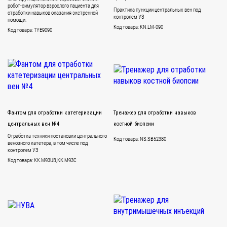
робот-симулятор взрослого пациента для
Практика пункции центральных вен под
отработки навыков оказания экстренной
контролем УЗ
помощи.
Код товара: KN.LM-090
Код товара: TYE9090
Фантом для отработки катетеризации
Тренажер для отработки навыков
центральных вен №4
костной биопсии
Отработка техники постановки центрального
Код товара: NS.SB52380
венозного катетера, в том числе под
контролем УЗ
Код товара: KK.M93UB,KK.M93C