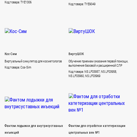
Код товара: TYE1306
Код товара: TYE9049
Кос-Сим
ВиртуШОК
Виртуальный симулятор для косметологов
Обучение приемам оказания первой помощи,
выполнения базовой и расширенной СЛР
Код товара: Cos-Sim
Код товара: NS.LF03957, NS.LF03958,
NS.LF03960, NS.LF03969
Фантом лодыжки для внутрисуставных
Фантом для отработки катетеризации
инъекций
центральных вен №1