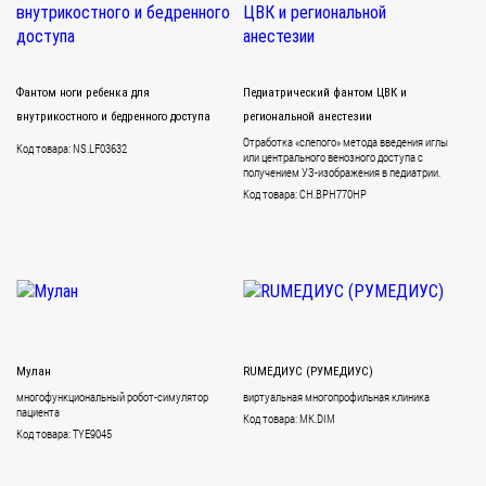
Фантом ноги ребенка для
Педиатрический фантом ЦВК и
внутрикостного и бедренного доступа
региональной анестезии
Отработка «слепого» метода введения иглы
Код товара: NS.LF03632
или центрального венозного доступа с
получением УЗ-изображения в педиатрии.
Код товара: CH.BPH770HP
Мулан
RUМЕДИУС (РУМЕДИУС)
многофункциональный робот-симулятор
виртуальная многопрофильная клиника
пациента
Код товара: MK.DIM
Код товара: TYE9045