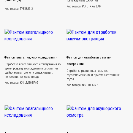
(близнецы)
Тренажер лапароскопии
Код товара: PD.ETX A2 LAP
Код товара: TYE1833.2
Фантом влагалищного исследования
Фантом для отработки вакуум-
экстракции
Отработка влагалищного исследования во
время родов для определения раскрытия
Отработка различных навыков
шейки матки, степени сглаживания,
родовспоможения и приёма экстренных
положения головки плода
родов
Код товара: KN.LM101F/G
Код товара: NS.110-1377