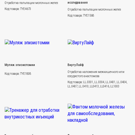
исследования
Отработка пальпации молочных желез
Код товара: TYE4673
Отработка пальпации молочных желез
Код товара: TYE1568
Муляж эпизиотомии
ВиртуЛайф
Отработка наложения межкишечного или
Код товара: TYE1808
сосудистого анастомоза
Код товара: LL.0301, LL.0304, LL.0401, LL.0404,
LL.0407, LL.0410, LL0413, LL0416, LL1003