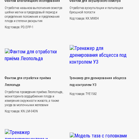
Фантом влагалищного исследования
Фантом для акушерского осмотра
Отработка навыков выполнения осмотра
Отработка аускультации и пальпации
шейки матки в предродовый период и
брюшной полости
определения положения и предлежания
Код товара: KK.MW34
плода и степени раскрытия
Код товара: PD.EPP-1
Фантом для отработки приёма
Тренажер для дренирования абсцесса
Леопольда
под контролем УЗ
Отработка проведения приёма Леопольда,
Код товара: TYE1562
мониторинга сердцебиения плода и
измерения окружности живота, а также
ухода за молочными железами
Код товара: KN.LM-043N