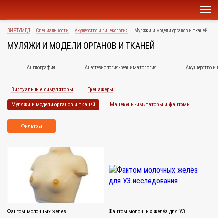
ВИРТУМЕД
Специальности
Акушерство и гинекология
Муляжи и модели органов и тканей
МУЛЯЖИ И МОДЕЛИ ОРГАНОВ И ТКАНЕЙ
Ангиография
Анестезиология-реаниматология
Акушерство и 
Виртуальные симуляторы
Тренажеры
Муляжи и модели органов и тканей
Манекены-имитаторы и фантомы
Фильтры
Фантом молочных желез
Фантом молочных желёз для УЗ