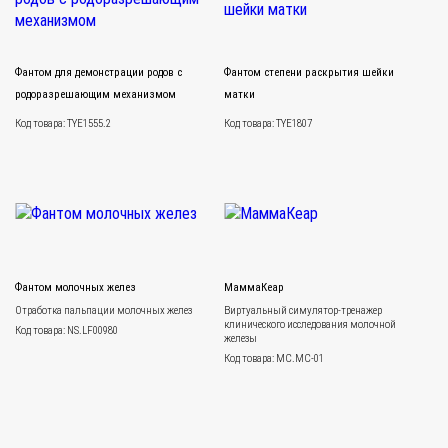
Фантом для демонстрации родов с
Фантом степени раскрытия шейки
родоразрешающим механизмом
матки
Код товара: TYE1555.2
Код товара: TYE1807
Фантом молочных желез
МаммаКеар
Отработка пальпации молочных желез
Виртуальный симулятор-тренажер
клинического исследования молочной
Код товара: NS.LF00980
железы
Код товара: MC.MC-01