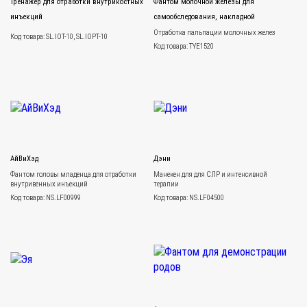
Тренажер для отработки внутрикостных
Фантом молочной железы для
инъекций
самообследования, накладной
Отработка пальпации молочных желез
Код товара: SL.IOT-10, SL.IOPT-10
Код товара: TYE1520
АйВиХэд
Дэни
Фантом головы младенца для отработки
Mанекен для для СЛР и интенсивной
внутривенных инъекций
терапии
Код товара: NS.LF00999
Код товара: NS.LF04500