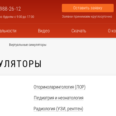
Оставить заявку
 988-26-12
Заявки принимаем круглосуточно
о будням с 9:00 до 17:00
альности
Видео
Скачать
О к
Виртуальные симуляторы
УЛЯТОРЫ
Оториноларингология (ЛОР)
Педиатрия и неонатология
Радиология (УЗИ, рентген)