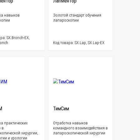
Ментор
ЛапМентор
ка навыков
Золотой стандарт обучения
копии
лапароскопии
ра: SX.Bronch-EX,
ronch
Код товара: SX.Lap, SX.Lap-EX
М
ТимСим
ка практических
Отработка навыков
 в
командного взаимодействия в
копической хирургии,
лапароскопической хирургии
огии и урологии