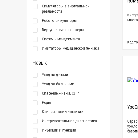
RUМ
Симуляторы в виртуальной
реальности
вирту
много
Роботы симуляторы
Виртуальные тренажеры
Системы менеджмента
Код т
Имитаторы медицинской техники
Навык
Уход за детьми
Уход за больными
Спасение жизни, СЛР
Роды
УроС
Клиническое мышление
Инструментальная диагностика
Отраб
уроло
Инъекции и пункции
безоп