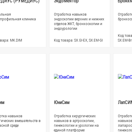
ЕДИУС (РУМЕДИУС)
ЭндоМентор
Бронх
альная
Отработка навыков
Отработ
профильная клиника
эндоскопии верхних и нижних
бронхос
отделов ЖКТ, бронхоскопии и
эндоурологии
Код това
овара: MK.DIM
Код товара: SX.GI-EX, SX.EM-GI
SX.EM-B
им
ЮниСим
ЛапСИ
отка навыков
Отработка хирургических
Отработ
гических вмешательств в
навыков в артроскопии,
навыков
асной среде
гинекологии и урологии на
лапарос
единой платформе
гинекол