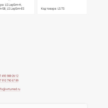
ра: LS.LapSim-H,
m-SB, LS.LapSim-ES
Код товара: LS.TS
7 495 988-26-12
7 910 790 67 89
nfo@virtumed.ru