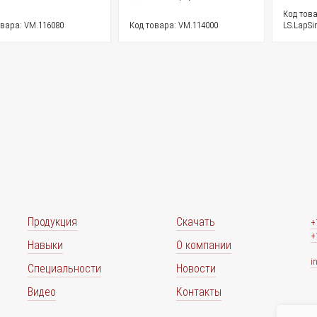
Код това
овара: VM.116080
Код товара: VM.114000
LS.LapSi
Продукция
Скачать
+
+
Навыки
О компании
i
Специальности
Новости
Видео
Контакты