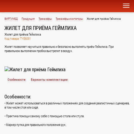
ВИРТУМЕД
Продукция
Тренажёры
Тренажёры-имитаторы
Жилет для приёма Геймлиха
ЖИЛЕТ ДЛЯ ПРИЁМА ГЕЙМЛИХА
Жилет для приёма Геймлиха
Код товара: TYE6051
Жилет позволяет научиться правильно и безопасно выполнять приём Геймлиха. При
правильном выполнении пробка выстрелит в воздух.
Особенности:
Варианты комплектации:
Особенности:
• Жилет может использоваться в различных положениях для создания реалистичных сценариев,
в том числе стоя или сидя.
• Практика помощи самому себе с помощью стола или стула.
• Маркер пупка для правильного положения рук.