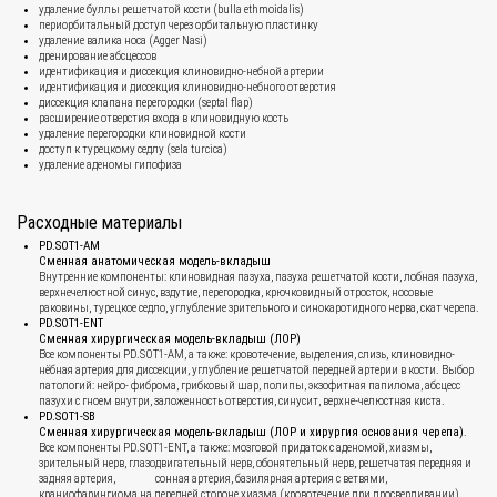
удаление буллы решетчатой кости (bulla ethmoidalis)
периорбитальный доступ через орбитальную пластинку
удаление валика носа (Agger Nasi)
дренирование абсцессов
идентификация и диссекция клиновидно-небной артерии
идентификация и диссекция клиновидно-небного отверстия
диссекция клапана перегородки (septal flap)
расширение отверстия входа в клиновидную кость
удаление перегородки клиновидной кости
доступ к турецкому седлу (sela turcica)
удаление аденомы гипофиза
Расходные материалы
PD.SOT1-AM
Сменная анатомическая модель-вкладыш
Внутренние компоненты: клиновидная пазуха, пазуха решетчатой кости, лобная пазуха,
верхнечелюстной синус, вздутие, перегородка, крючковидный отросток, носовые
раковины, турецкое седло, углубление зрительного и синокаротидного нерва, скат черепа.
PD.SOT1-ENT
Сменная хирургическая модель-вкладыш (ЛОР)
Все компоненты PD.SOT1-AM, а также: кровотечение, выделения, слизь, клиновидно-
нёбная артерия для диссекции, углубление решетчатой передней артерии в кости. Выбор
патологий: нейро- фиброма, грибковый шар, полипы, экзофитная папилома, абсцесс
пазухи с гноем внутри, заложенность отверстия, синусит, верхне-челюстная киста.
PD.SOT1-SB
Сменная хирургическая модель-вкладыш (ЛОР и хирургия основа
ния черепа)
.
Все компоненты PD.SOT1-ENT, а также: мозговой придаток с аденомой, хиазмы,
зрительный нерв, глазодвигательный нерв, обонятельный нерв, решетчатая передняя и
задняя артерия, сонная артерия, базилярная артерия с ветвями,
краниофарингиома на передней стороне хиазма (кровотечение при просверливании).