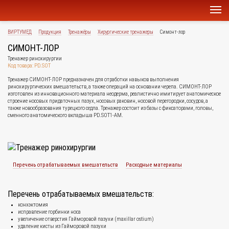
ВИРТУМЕД
Продукция
Тренажёры
Хирургические тренажеры
Симонт-лор
СИМОНТ-ЛОР
Тренажер ринохирургии
Код товара: PD.SOT
Тренажер СИМОНТ-ЛОР предназначен для отработки навыков выполнения
ринохирургических вмешательств, а также операций на основании черепа. СИМОНТ-ЛОР
изготовлен из инновационного материала неодерма, реалистично имитирует анатомическое
строение носовых придаточных пазух, носовых раковин, носовой перегородки, сосудов, а
также новообразования турецкого седла. Тренажер состоит из базы с фиксаторами, головы,
сменного анатомического вкладыша PD.SOT1-AM.
Перечень отрабатываемых вмешательств
Расходные материалы
Перечень отрабатываемых вмешательств:
конхэктомия
исправление горбинки носа
увеличение отверстия Гайморовой пазухи (maxillar ostium)
удаление кисты из Гайморовой пазухи