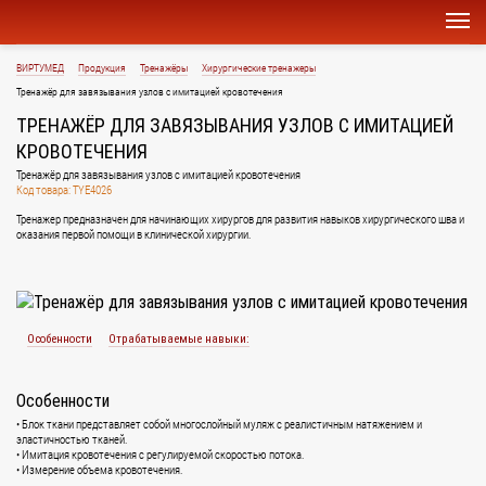
ВИРТУМЕД
Продукция
Тренажёры
Хирургические тренажеры
Тренажёр для завязывания узлов с имитацией кровотечения
ТРЕНАЖЁР ДЛЯ ЗАВЯЗЫВАНИЯ УЗЛОВ С ИМИТАЦИЕЙ
КРОВОТЕЧЕНИЯ
Тренажёр для завязывания узлов с имитацией кровотечения
Код товара: TYE4026
Тренажер предназначен для начинающих хирургов для развития навыков хирургического шва и
оказания первой помощи в клинической хирургии.
Особенности
Отрабатываемые навыки:
Особенности
• Блок ткани представляет собой многослойный муляж с реалистичным натяжением и
эластичностью тканей.
• Имитация кровотечения с регулируемой скоростью потока.
• Измерение объема кровотечения.