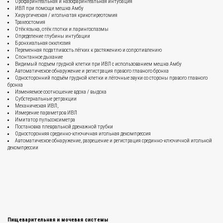
Орофарингеальная и назофарингеальная интубация
ИВЛ при помощи мешка Амбу
Хирургическая / игольчатая крикотиреотомия
Трахеостомия
Отёк языка, отёк глотки и ларингоспазмы
Определение глубины интубации
Бронхиальная окклюзия
Переменная податливость лёгких к растяжению и сопротивлению
Спонтанное дыхание
Видимый подъем грудной клетки при ИВЛ с использованием мешка Амбу
Автоматическое обнаружение и регистрация правого главного бронха
Односторонний подъём грудной клетки и лёгочные звуки со стороны правого главного
бронха
Изменяемое соотношение вдоха / выдоха
Субстернальные ретракции
Механическая ИВЛ,
Измерение параметров ИВЛ
Имитатор пульсоксиметра
Постановка плевральной дренажной трубки
Односторонняя срединно-ключичная игольная декомпрессия
Автоматическое обнаружение, разрешение и регистрация срединно-ключичной игольной
декомпрессии
Пищеварительная и мочевая системы