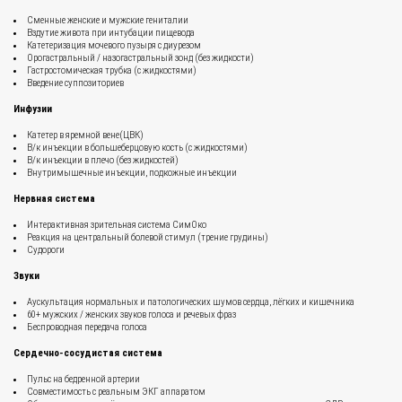
Сменные женские и мужские гениталии
Вздутие живота при интубации пищевода
Катетеризация мочевого пузыря с диурезом
Орогастральный / назогастральный зонд (без жидкости)
Гастростомическая трубка (с жидкостями)
Введение суппозиториев
Инфузии
Катетер в яремной вене(ЦВК)
В/к инъекции в большеберцовую кость (с жидкостями)
В/к инъекции в плечо (без жидкостей)
Внутримышечные инъекции, подкожные инъекции
Нервная система
Интерактивная зрительная система СимОко
Реакция на центральный болевой стимул (трение грудины)
Судороги
Звуки
Аускультация нормальных и патологических шумов сердца, лёгких и кишечника
60+ мужских / женских звуков голоса и речевых фраз
Беспроводная передача голоса
Сердечно-сосудистая система
Пульс на бедренной артерии
Совместимость с реальным ЭКГ аппаратом