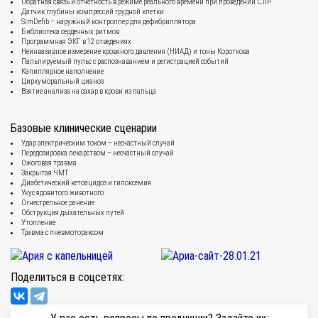
Обратная связь и отчётность в режиме реального времени при проведении СЛР
Датчик глубины компрессий грудной клетки
SimDefib – наружный контроллер для дефибриллятора
Библиотека сердечных ритмов
Программная ЭКГ в 12 отведениях
Неинвазивное измерение кровяного давления (НИАД) и тоны Короткова
Пальпируемый пульс с распознаванием и регистрацией событий
Капиллярное наполнение
Циркуморальный цианоз
Взятие анализа на сахар в крови из пальца
Базовые клинические сценарии
Удар электрическим током – несчастный случай
Передозировка лекарством – несчастный случай
Ожоговая травма
Закрытая ЧМТ
Диабетический кетоацидоз и гипоксемия
Укус ядовитого животного
Огнестрельное ранение
Обструкция дыхательных путей
Утопление
Травма с пневмотораксом
Поделиться в соцсетях: