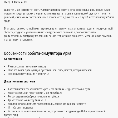
PALS, PEARS и APLS.
Дыхательная недостаточность у детей часто приводит к остановке сердца и дыхания. Ария
позволяет медицинским специалистам развивать навыки критической оценки и принятия
решений, связанных с обеспечением проходимости дыхательных путей в безопасной учебной
среде.
Благодаря высокоточной имитации одышки, различных хрипов и западения подгрудинной
области, студенты учатся выявлять затрудненное дыхание и диагностировать
респираторный дистресс у маленьких пациентов, а также оказывать медицинскую помощь
при данных патологиях.
Особенности робота-симулятора Ария
Артикуляция
Ригидность затылочных мышц
Реалистичная артикуляция суставов шеи, плеч, локтей, бедер и коленей
Пронация и супинация предплечья
Дыхательная система
Анатомически точная полость рта и реалистичные дыхательные пути
Назотрахеальная / оротрахеальная интубация
Ретроградная и фиброоптическая интубация
Транстрахеальная струйная ИВЛ
Наклон головы, подъем подбородка, выдвижение нижней челюсти
Интубация пищевода
Установка ларингеальной маски, надгортанного воздуховода iGel и ларингеальной
трубки King