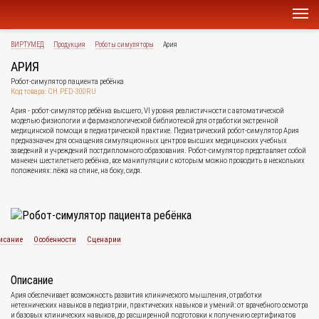
ВИРТУМЕД
Продукция
Роботы симуляторы
Ария
АРИЯ
Робот-симулятор пациента ребёнка
Код товара: CH.PED-300RU
Ария - робот-симулятор ребёнка высшего, VI уровня реалистичности с автоматической
моделью физиологии и фармакологической библиотекой для отработки экстренной
медицинской помощи в педиатрической практике. Педиатрический робот-симулятор Ария
предназначен для оснащения симуляционных центров высших медицинских учебных
заведений и учреждений постдипломного образования. Робот-симулятор представляет собой
манекен шестилетнего ребёнка, все манипуляции с которым можно проводить в нескольких
положениях: лёжа на спине, на боку, сидя.
исание
Особенности
Сценарии
Описание
Ария обеспечивает возможность развития клинического мышления, отработки
нетехнических навыков в педиатрии, практических навыков и умений: от врачебного осмотра
и базовых клинических навыков, до расширенной подготовки к получению сертификатов