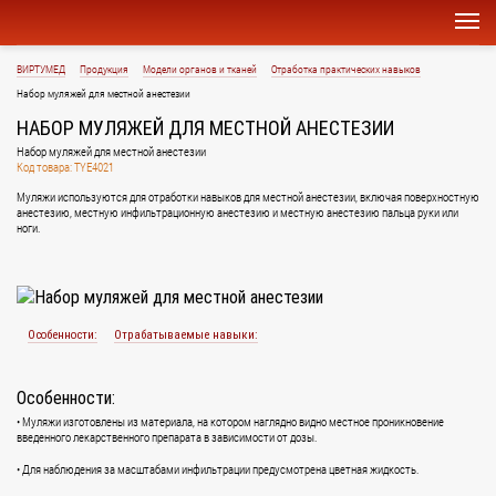
ВИРТУМЕД
Продукция
Модели органов и тканей
Отработка практических навыков
Набор муляжей для местной анестезии
НАБОР МУЛЯЖЕЙ ДЛЯ МЕСТНОЙ АНЕСТЕЗИИ
Набор муляжей для местной анестезии
Код товара: TYE4021
Муляжи используются для отработки навыков для местной анестезии, включая поверхностную
анестезию, местную инфильтрационную анестезию и местную анестезию пальца руки или
ноги.
Особенности:
Отрабатываемые навыки:
Особенности:
• Муляжи изготовлены из материала, на котором наглядно видно местное проникновение
введенного лекарственного препарата в зависимости от дозы.
• Для наблюдения за масштабами инфильтрации предусмотрена цветная жидкость.