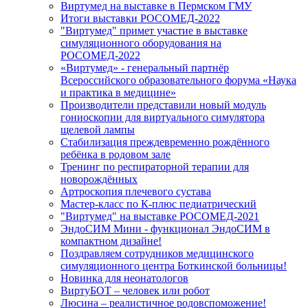
Виртумед на выставке в Пермском ГМУ
Итоги выставки РОСОМЕД-2022
"Виртумед" примет участие в выставке
симуляционного оборудования на
РОСОМЕД-2022
«Виртумед» - генеральный партнёр
Всероссийского образовательного форума «Наука
и практика в медицине»
Производители представили новый модуль
гониоскопии для виртуального симулятора
щелевой лампы
Стабилизация преждевременно рождённого
ребёнка в родовом зале
Тренинг по респираторной терапии для
новорождённых
Артроскопия плечевого сустава
Мастер-класс по К-плюс педиатрический
"Виртумед" на выставке РОСОМЕД-2021
ЭндоСИМ Мини - функционал ЭндоСИМ в
компактном дизайне!
Поздравляем сотрудников медицинского
симуляционного центра Боткинской больницы!
Новинка для неонатологов
ВиртуБОТ – человек или робот
Люсина – реалистичное родовспоможение!