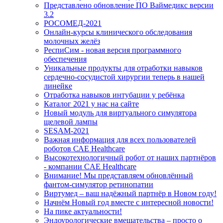
Представлено обновление ПО Ваймедикс версии
3.2
РОСОМЕД-2021
Онлайн-курсы клинического обследования
молочных желёз
РеспиСим - новая версия программного
обеспечения
Уникальные продукты для отработки навыков
сердечно-сосудистой хирургии теперь в нашей
линейке
Отработка навыков интубации у ребёнка
Каталог 2021 у нас на сайте
Новый модуль для виртуального симулятора
щелевой лампы
SESAM-2021
Важная информация для всех пользователей
роботов САЕ Healthcare
Высокотехнологичный робот от наших партнёров
- компании CAE Healthcare
Внимание! Мы представляем обновлённый
фантом-симулятор ретинопатии
Виртумед – ваш надёжный партнёр в Новом году!
Начнём Новый год вместе с интересной новости!
На пике актуальности!
Эндоурологические вмешательства – просто о