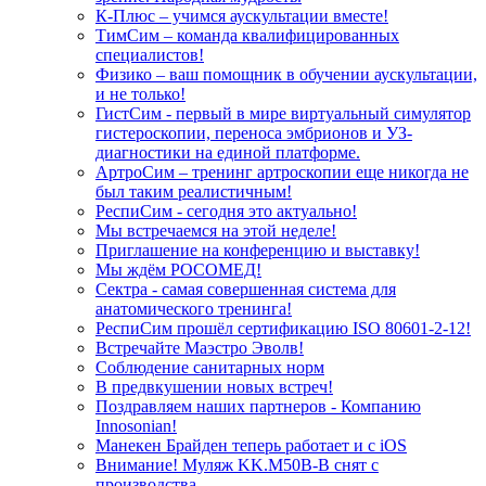
К-Плюс – учимся аускультации вместе!
ТимСим – команда квалифицированных
специалистов!
Физико – ваш помощник в обучении аускультации,
и не только!
ГистСим - первый в мире виртуальный симулятор
гистероскопии, переноса эмбрионов и УЗ-
диагностики на единой платформе.
АртроСим – тренинг артроскопии еще никогда не
был таким реалистичным!
РеспиСим - сегодня это актуально!
Мы встречаемся на этой неделе!
Приглашение на конференцию и выставку!
Мы ждём РОСОМЕД!
Сектра - самая совершенная система для
анатомического тренинга!
РеспиСим прошёл сертификацию ISO 80601-2-12!
Встречайте Маэстро Эволв!
Соблюдение санитарных норм
В предвкушении новых встреч!
Поздравляем наших партнеров - Компанию
Innosonian!
Манекен Брайден теперь работает и с iOS
Внимание! Муляж KK.M50B-B снят с
производства