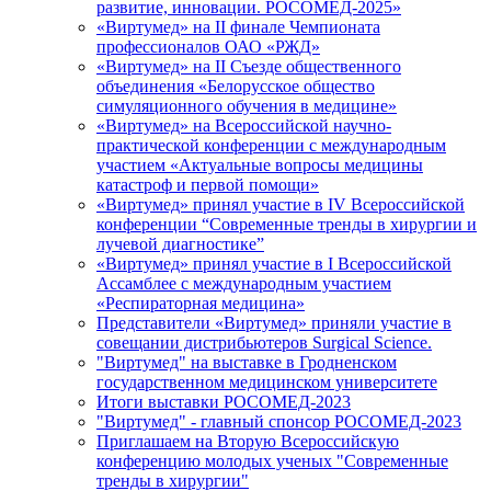
развитие, инновации. РОСОМЕД-2025»
«Виртумед» на II финале Чемпионата
профессионалов ОАО «РЖД»
«Виртумед» на II Съезде общественного
объединения «Белорусское общество
симуляционного обучения в медицине»
«Виртумед» на Всероссийской научно-
практической конференции с международным
участием «Актуальные вопросы медицины
катастроф и первой помощи»
«Виртумед» принял участие в IV Всероссийской
конференции “Современные тренды в хирургии и
лучевой диагностике”
«Виртумед» принял участие в І Всероссийской
Ассамблее с международным участием
«Респираторная медицина»
Представители «Виртумед» приняли участие в
совещании дистрибьютеров Surgical Science.
"Виртумед" на выставке в Гродненском
государственном медицинском университете
Итоги выставки РОСОМЕД-2023
"Виртумед" - главный спонсор РОСОМЕД-2023
Приглашаем на Вторую Всероссийскую
конференцию молодых ученых "Современные
тренды в хирургии"