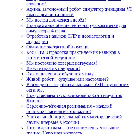
сложном!
Афина, автономный робот-симулятор женщины VI
класса реалистичности
Мы всегда движемся вперёд!
Программное обеспечение на русском языке для
симулятора Физико
Отработка навыков СЛР в неонатологии и
педиатрии
Оказание экстренной помощи
Кос-Сим. Отработка практических навыков в
эстетической медицине.
Мы постоянно совершенствуемся!
Вместе против пандемии!
Эя - манекен для обучения уходу
Живой робот – будущее или настоящее?
Ваймедикс – отработка навыков УЗИ внутренних
органов.
Представляем эксклюзивный робот-симулятор
Люсина
Сердечно-лёгочная реанимация – каждый
понимает насколько это важно!
Уникальный виртуальный симулятор щелевой
лампы впервые в России!
Пока видят глаза — не понимаешь, что такое
зрение. Народная мудрость.