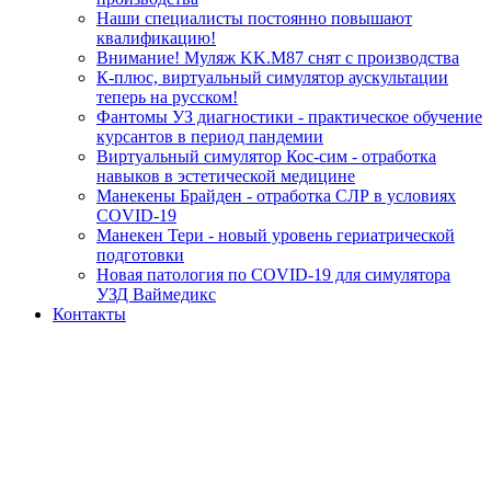
Наши специалисты постоянно повышают
квалификацию!
Внимание! Муляж KK.M87 снят с производства
К-плюс, виртуальный симулятор аускультации
теперь на русском!
Фантомы УЗ диагностики - практическое обучение
курсантов в период пандемии
Виртуальный симулятор Кос-сим - отработка
навыков в эстетической медицине
Манекены Брайден - отработка СЛР в условиях
COVID-19
Манекен Тери - новый уровень гериатрической
подготовки
Новая патология по COVID-19 для симулятора
УЗД Ваймедикс
Контакты