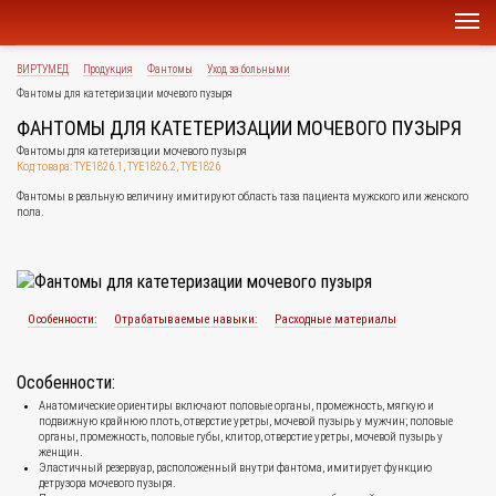
ВИРТУМЕД
Продукция
Фантомы
Уход за больными
Фантомы для катетеризации мочевого пузыря
ФАНТОМЫ ДЛЯ КАТЕТЕРИЗАЦИИ МОЧЕВОГО ПУЗЫРЯ
Фантомы для катетеризации мочевого пузыря
Код товара: TYE1826.1, TYE1826.2, TYE1826
Фантомы в реальную величину имитируют область таза пациента мужского или женского
пола.
Особенности:
Отрабатываемые навыки:
Расходные материалы
Особенности:
Анатомические ориентиры включают половые органы, промежность, мягкую и
подвижную крайнюю плоть, отверстие уретры, мочевой пузырь у мужчин; половые
органы, промежность, половые губы, клитор, отверстие уретры, мочевой пузырь у
женщин.
Эластичный резервуар, расположенный внутри фантома, имитирует функцию
детрузора мочевого пузыря.