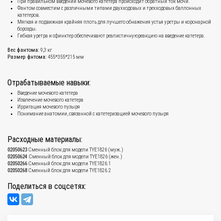
При правильном введении мочевого катетера происходит обратный ток мочи.
Фантом совместим с различными типами двухходовых и трехходовых баллонных
катетеров.
Мягкая и подвижная крайняя плоть для лучшего обнажения устья уретры и коронарной
борозды.
Гибкая уретра и сфинктер обеспечивают реалистичнуюреакцию на введение катетера.
Вес фантома:
9,3 кг
Размер фнтома:
455*355*215 мм
Отрабатываемые навыки:
Введение мочевого катетера
Извлечение мочевого катетера
Ирригация мочевого пузыря
Понимание анатомии, связанной с катетеризацией мочевого пузыря
Расходные материалы:
02050623
Сменный блок для модели TYE1826 (муж.)
02050624
Сменный блок для модели TYE1826 (жен.)
02050266
Сменный блок для модели TYE1826.1
02050268
Сменный блок для модели TYE1826.2
Поделиться в соцсетях: