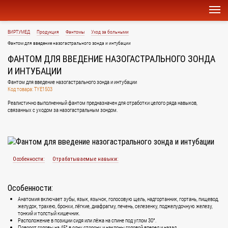
ВИРТУМЕД
Продукция
Фантомы
Уход за больными
Фантом для введение назогастрального зонда и интубации
ФАНТОМ ДЛЯ ВВЕДЕНИЕ НАЗОГАСТРАЛЬНОГО ЗОНДА
И ИНТУБАЦИИ
Фантом для введение назогастрального зонда и интубации
Код товара: TYE1503
Реалистично выполненный фантом предназначен для отработки целого ряда навыков,
связанных с уходом за назогастральным зондом.
Особенности:
Отрабатываемые навыки:
Особенности:
Анатомия включает зубы, язык, язычок, голосовую щель, надгортанник, гортань, пищевод,
желудок, трахею, бронхи, лёгкие, диафрагму, печень, селезенку, поджелудочную железу,
тонкий и толстый кишечник.
Расположение в позиции сидя или лёжа на спине под углом 30°.
Поворот головы на 45° в одну сторону и наклоны головой вперед и назад.