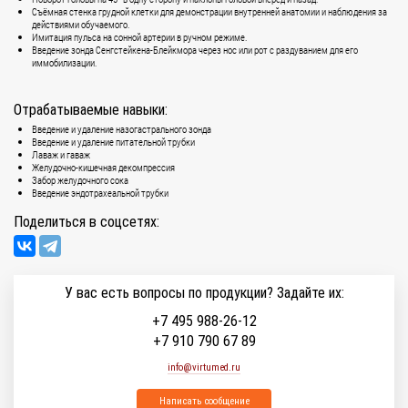
Съёмная стенка грудной клетки для демонстрации внутренней анатомии и наблюдения за
действиями обучаемого.
Имитация пульса на сонной артерии в ручном режиме.
Введение зонда Сенгстейкена-Блейкмора через нос или рот с раздуванием для его
иммобилизации.
Отрабатываемые навыки:
Введение и удаление назогастрального зонда
Введение и удаление питательной трубки
Лаваж и гаваж
Желудочно-кишечная декомпрессия
Забор желудочного сока
Введение эндотрахеальной трубки
Поделиться в соцсетях:
У вас есть вопросы по продукции? Задайте их:
+7 495 988-26-12
+7 910 790 67 89
info@virtumed.ru
Написать сообщение