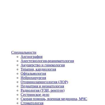
Специальности
Ангиография
Анестезиология-реаниматология
Акушерство и гинекология
Терапия, кардиология
Офтальмология
Нейрохирургия
Оториноларингология (ЛОР)
Педиатрия и неонатология
Радиология (УЗИ, рентген)
Сестринское дело
Скорая помощь, военная медицина, МЧС
Стоматология