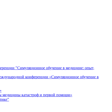
ференции "Симуляционное обучение в медицине: опыт,
 Международной конференции «Симуляционное обучение в
»
ы медицины катастроф и первой помощи»
тике”