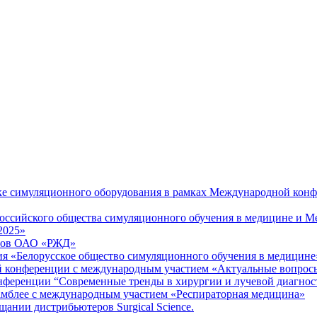
вке симуляционного оборудования в рамках Международной кон
 Российского общества симуляционного обучения в медицине и
2025»
алов ОАО «РЖД»
ия «Белорусское общество симуляционного обучения в медицине
ой конференции с международным участием «Актуальные вопрос
онференции “Современные тренды в хирургии и лучевой диагнос
самблее с международным участием «Респираторная медицина»
ании дистрибьютеров Surgical Science.