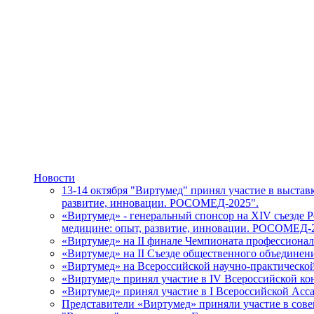
Новости
13-14 октября "Виртумед" принял участие в выста
развитие, инновации. РОСОМЕД-2025".
«Виртумед» - генеральный спонсор на XIV съезде
медицине: опыт, развитие, инновации. РОСОМЕД-
«Виртумед» на II финале Чемпионата профессион
«Виртумед» на II Съезде общественного объединен
«Виртумед» на Всероссийской научно-практическ
«Виртумед» принял участие в IV Всероссийской к
«Виртумед» принял участие в І Всероссийской Ас
Представители «Виртумед» приняли участие в совещ