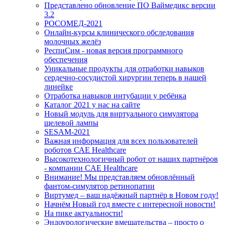
Представлено обновление ПО Ваймедикс версии
3.2
РОСОМЕД-2021
Онлайн-курсы клинического обследования
молочных желёз
РеспиСим - новая версия программного
обеспечения
Уникальные продукты для отработки навыков
сердечно-сосудистой хирургии теперь в нашей
линейке
Отработка навыков интубации у ребёнка
Каталог 2021 у нас на сайте
Новый модуль для виртуального симулятора
щелевой лампы
SESAM-2021
Важная информация для всех пользователей
роботов САЕ Healthcare
Высокотехнологичный робот от наших партнёров
- компании CAE Healthcare
Внимание! Мы представляем обновлённый
фантом-симулятор ретинопатии
Виртумед – ваш надёжный партнёр в Новом году!
Начнём Новый год вместе с интересной новости!
На пике актуальности!
Эндоурологические вмешательства – просто о