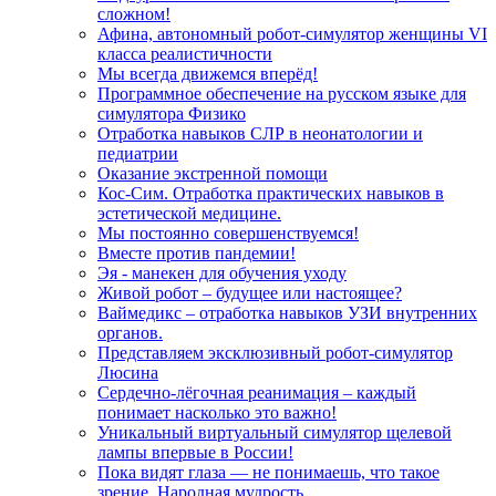
сложном!
Афина, автономный робот-симулятор женщины VI
класса реалистичности
Мы всегда движемся вперёд!
Программное обеспечение на русском языке для
симулятора Физико
Отработка навыков СЛР в неонатологии и
педиатрии
Оказание экстренной помощи
Кос-Сим. Отработка практических навыков в
эстетической медицине.
Мы постоянно совершенствуемся!
Вместе против пандемии!
Эя - манекен для обучения уходу
Живой робот – будущее или настоящее?
Ваймедикс – отработка навыков УЗИ внутренних
органов.
Представляем эксклюзивный робот-симулятор
Люсина
Сердечно-лёгочная реанимация – каждый
понимает насколько это важно!
Уникальный виртуальный симулятор щелевой
лампы впервые в России!
Пока видят глаза — не понимаешь, что такое
зрение. Народная мудрость.