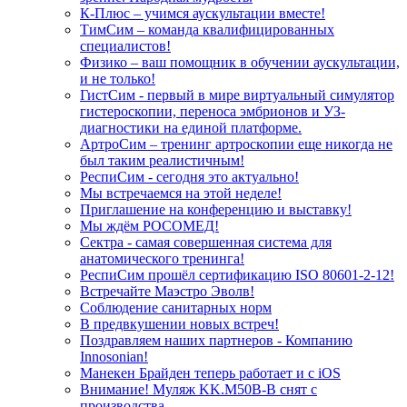
К-Плюс – учимся аускультации вместе!
ТимСим – команда квалифицированных
специалистов!
Физико – ваш помощник в обучении аускультации,
и не только!
ГистСим - первый в мире виртуальный симулятор
гистероскопии, переноса эмбрионов и УЗ-
диагностики на единой платформе.
АртроСим – тренинг артроскопии еще никогда не
был таким реалистичным!
РеспиСим - сегодня это актуально!
Мы встречаемся на этой неделе!
Приглашение на конференцию и выставку!
Мы ждём РОСОМЕД!
Сектра - самая совершенная система для
анатомического тренинга!
РеспиСим прошёл сертификацию ISO 80601-2-12!
Встречайте Маэстро Эволв!
Соблюдение санитарных норм
В предвкушении новых встреч!
Поздравляем наших партнеров - Компанию
Innosonian!
Манекен Брайден теперь работает и с iOS
Внимание! Муляж KK.M50B-B снят с
производства