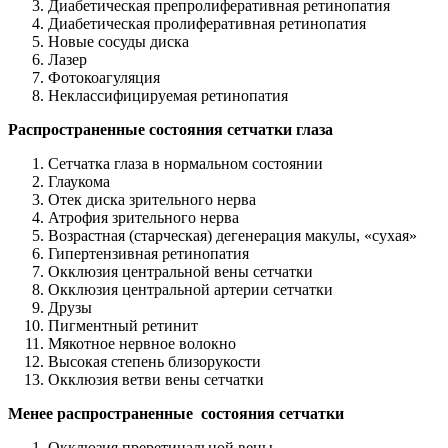
Диабетическая препролиферативная ретинопатия
Диабетическая пролиферативная ретинопатия
Новые сосуды диска
Лазер
Фотокоагуляция
Неклассифицируемая ретинопатия
Распространенные состояния сетчатки глаза
Сетчатка глаза в нормальном состоянии
Глаукома
Отек диска зрительного нерва
Атрофия зрительного нерва
Возрастная (старческая) дегенерация макулы, «сухая»
Гипертензивная ретинопатия
Окклюзия центральной вены сетчатки
Окклюзия центральной артерии сетчатки
Друзы
Пигментный ретинит
Мякотное нервное волокно
Высокая степень близорукости
Окклюзия ветви вены сетчатки
Менее распространенные состояния сетчатки
Окклюзия преретинальной вены