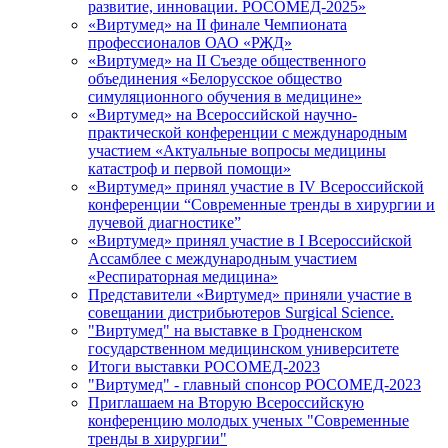
развитие, инновации. РОСОМЕД-2025»
«Виртумед» на II финале Чемпионата
профессионалов ОАО «РЖД»
«Виртумед» на II Съезде общественного
объединения «Белорусское общество
симуляционного обучения в медицине»
«Виртумед» на Всероссийской научно-
практической конференции с международным
участием «Актуальные вопросы медицины
катастроф и первой помощи»
«Виртумед» принял участие в IV Всероссийской
конференции “Современные тренды в хирургии и
лучевой диагностике”
«Виртумед» принял участие в І Всероссийской
Ассамблее с международным участием
«Респираторная медицина»
Представители «Виртумед» приняли участие в
совещании дистрибьютеров Surgical Science.
"Виртумед" на выставке в Гродненском
государственном медицинском университете
Итоги выставки РОСОМЕД-2023
"Виртумед" - главный спонсор РОСОМЕД-2023
Приглашаем на Вторую Всероссийскую
конференцию молодых ученых "Современные
тренды в хирургии"