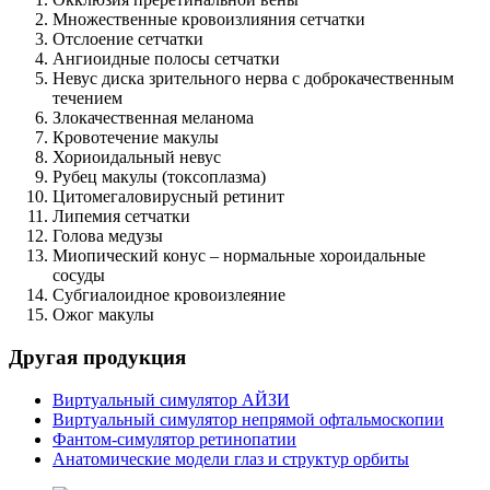
Множественные кровоизлияния сетчатки
Отслоение сетчатки
Ангиоидные полосы сетчатки
Невус диска зрительного нерва с доброкачественным
течением
Злокачественная меланома
Кровотечение макулы
Хориоидальный невус
Рубец макулы (токсоплазма)
Цитомегаловирусный ретинит
Липемия сетчатки
Голова медузы
Миопический конус – нормальные хороидальные
сосуды
Субгиалоидное кровоизлеяние
Ожог макулы
Другая продукция
Виртуальный симулятор АЙЗИ
Виртуальный симулятор непрямой офтальмоскопии
Фантом-симулятор ретинопатии
Анатомические модели глаз и структур орбиты