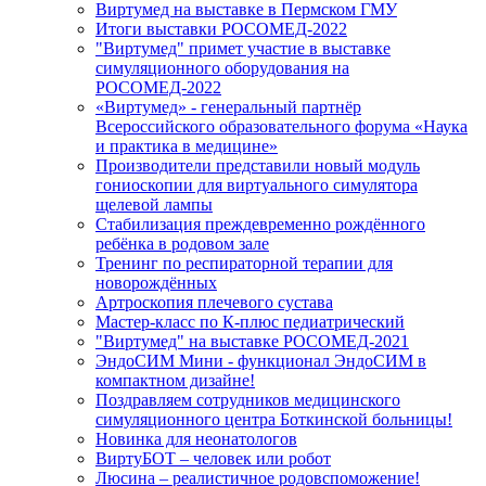
Виртумед на выставке в Пермском ГМУ
Итоги выставки РОСОМЕД-2022
"Виртумед" примет участие в выставке
симуляционного оборудования на
РОСОМЕД-2022
«Виртумед» - генеральный партнёр
Всероссийского образовательного форума «Наука
и практика в медицине»
Производители представили новый модуль
гониоскопии для виртуального симулятора
щелевой лампы
Стабилизация преждевременно рождённого
ребёнка в родовом зале
Тренинг по респираторной терапии для
новорождённых
Артроскопия плечевого сустава
Мастер-класс по К-плюс педиатрический
"Виртумед" на выставке РОСОМЕД-2021
ЭндоСИМ Мини - функционал ЭндоСИМ в
компактном дизайне!
Поздравляем сотрудников медицинского
симуляционного центра Боткинской больницы!
Новинка для неонатологов
ВиртуБОТ – человек или робот
Люсина – реалистичное родовспоможение!