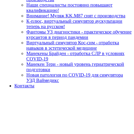
Наши специалисты постоянно повышают
квалификацию!
Внимание! Муляж KK.M87 снят с производства
К-плюс, виртуальный симулятор аускультации
теперь на русском!
Фантомы УЗ диагностики - практическое обучение
курсантов в период пандемии
Виртуальный симулятор Кос-сим - отработка
навыков в эстетической медицине
Манекены Брайден - отработка СЛР в условиях
COVID-19
Манекен Тери - новый уровень гериатрической
подготовки
Новая патология по COVID-19 для симулятора
УЗД Ваймедикс
Контакты