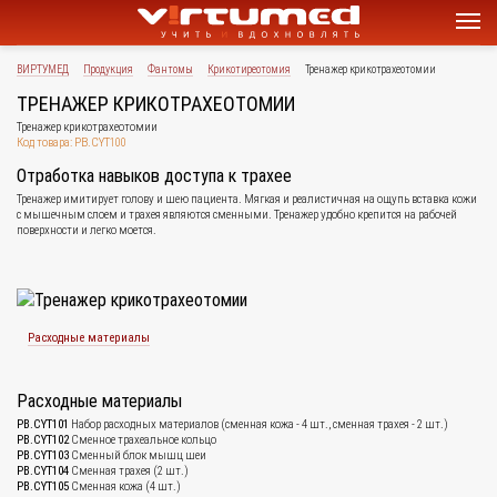
ВИРТУМЕД
Продукция
Фантомы
Крикотиреотомия
Тренажер крикотрахеотомии
ТРЕНАЖЕР КРИКОТРАХЕОТОМИИ
Тренажер крикотрахеотомии
Код товара: PB.CYT100
Отработка навыков доступа к трахее
Тренажер имитирует голову и шею пациента. Мягкая и реалистичная на ощупь вставка кожи
с мышечным слоем и трахея являются сменными. Тренажер удобно крепится на рабочей
поверхности и легко моется.
Расходные материалы
Расходные материалы
PB.CYT101
Набор расходных материалов (сменная кожа - 4 шт., сменная трахея - 2 шт.)
PB.CYT102
Сменное трахеальное кольцо
PB.CYT103
Сменный блок мышц шеи
PB.CYT104
Сменная трахея (2 шт.)
PB.CYT105
Сменная кожа (4 шт.)