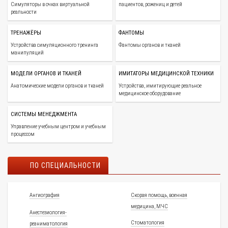
Симуляторы в очках виртуальной
пациентов, рожениц и детей
реальности
ТРЕНАЖЁРЫ
ФАНТОМЫ
Устройства симуляционного тренинга
Фантомы органов и тканей
манипуляций
МОДЕЛИ ОРГАНОВ И ТКАНЕЙ
ИМИТАТОРЫ МЕДИЦИНСКОЙ ТЕХНИКИ
Анатомические модели органов и тканей
Устройства, имитирующие реальное
медицинское оборудование
СИСТЕМЫ МЕНЕДЖМЕНТА
Управление учебным центром и учебным
процессом
ПО СПЕЦИАЛЬНОСТИ
Ангиография
Скорая помощь, военная
медицина, МЧС
Анестезиология-
Стоматология
реаниматология