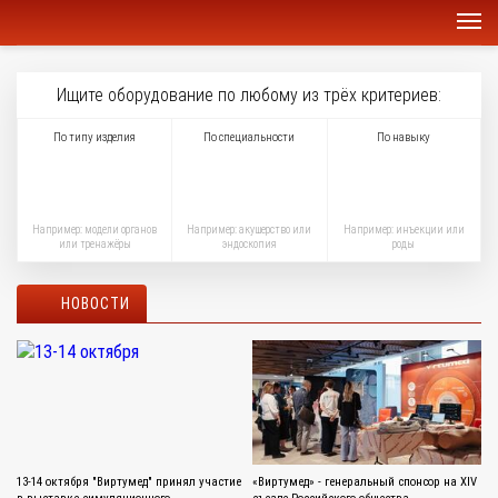
Ищите оборудование по любому из трёх критериев:
По типу изделия
По специальности
По навыку
Например: модели органов
Например: акушерство или
Например: инъекции или
или тренажёры
эндоскопия
роды
НОВОСТИ
13-14 октября "Виртумед" принял участие
«Виртумед» - генеральный спонсор на XIV