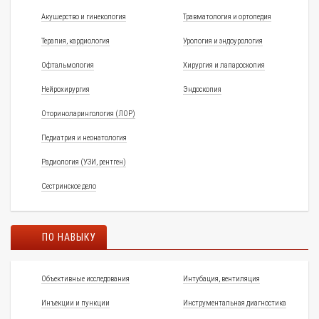
Акушерство и гинекология
Травматология и ортопедия
Терапия, кардиология
Урология и эндоурология
Офтальмология
Хирургия и лапароскопия
Нейрохирургия
Эндоскопия
Оториноларингология (ЛОР)
Педиатрия и неонатология
Радиология (УЗИ, рентген)
Сестринское дело
ПО НАВЫКУ
Объективные исследования
Интубация, вентиляция
Инъекции и пункции
Инструментальная диагностика