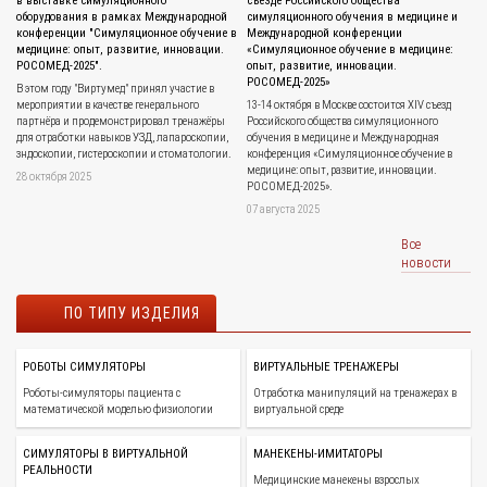
в выставке симуляционного
съезде Российского общества
оборудования в рамках Международной
симуляционного обучения в медицине и
конференции "Симуляционное обучение в
Международной конференции
медицине: опыт, развитие, инновации.
«Симуляционное обучение в медицине:
РОСОМЕД-2025".
опыт, развитие, инновации.
РОСОМЕД-2025»
В этом году "Виртумед" принял участие в
мероприятии в качестве генерального
13-14 октября в Москве состоится XIV съезд
партнёра и продемонстрировал тренажёры
Российского общества симуляционного
для отработки навыков УЗД, лапароскопии,
обучения в медицине и Международная
зндоскопии, гистероскопии и стоматологии.
конференция «Симуляционное обучение в
медицине: опыт, развитие, инновации.
28 октября 2025
РОСОМЕД-2025».
07 августа 2025
Все
новости
ПО ТИПУ ИЗДЕЛИЯ
РОБОТЫ СИМУЛЯТОРЫ
ВИРТУАЛЬНЫЕ ТРЕНАЖЕРЫ
Роботы-симуляторы пациента с
Отработка манипуляций на тренажерах в
математической моделью физиологии
виртуальной среде
СИМУЛЯТОРЫ В ВИРТУАЛЬНОЙ
МАНЕКЕНЫ-ИМИТАТОРЫ
РЕАЛЬНОСТИ
Медицинские манекены взрослых