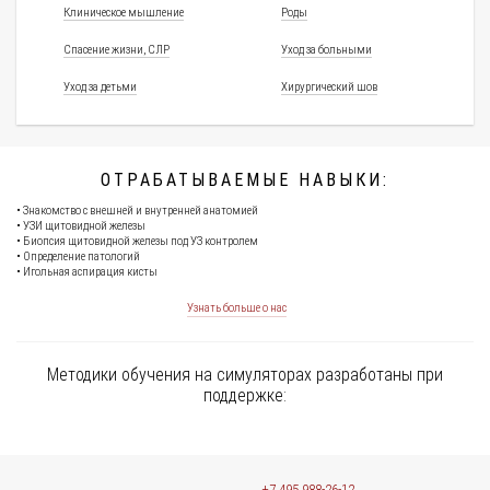
Клиническое мышление
Роды
Спасение жизни, СЛР
Уход за больными
Уход за детьми
Хирургический шов
ОТРАБАТЫВАЕМЫЕ НАВЫКИ:
• Знакомство с внешней и внутренней анатомией
• УЗИ щитовидной железы
• Биопсия щитовидной железы под УЗ контролем
• Определение патологий
• Игольная аспирация кисты
Узнать больше о нас
Методики обучения на симуляторах разработаны при
поддержке:
+7 495 988-26-12