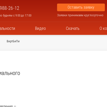
Оставить заявку
 988-26-12
Заявки принимаем круглосуточно
о будням с 9:00 до 17:00
альности
Видео
Скачать
О к
ВиртБиПи
иального
авления —