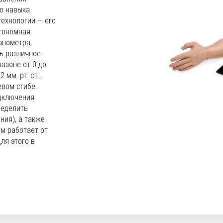
о навыка.
ехнологии — его
втономная
анометра,
ть различное
азоне от 0 до
мм. рт. ст.,
вом сгибе.
дключения
ределить
ния), а также
м работает от
ля этого в