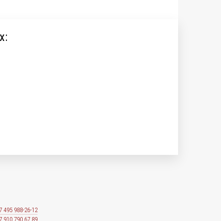
х:
7 495 988-26-12
7 910 790 67 89