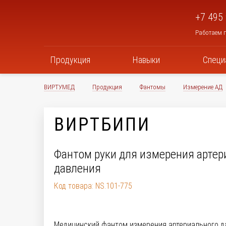
+7 495
Работаем п
Продукция
Навыки
Специ
ВИРТУМЕД
Продукция
Фантомы
Измерение АД
ВИРТБИПИ
Фантом руки для измерения артер
давления
Код товара: NS.101-775
Медицинский фантом измерения артериального д