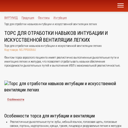
ВИРТУМЕД
Продукция
Фантомы
Интубация
Торс для отработки навыков интубации и искусственной вентиляции легких
ТОРС ДЛЯ ОТРАБОТКИ НАВЫКОВ ИНТУБАЦИИ И
ИСКУССТВЕННОЙ ВЕНТИЛЯЦИИ ЛЕГКИХ
Торс для отработки навыков интубации и искусственной вентиляции легких
Код товара: NS.PP00086U
Фантом торса взрослого пациента имеет реалистично выполненные дыхательные пути и
имитацию легких и желудка, что позволяет отрабатывать навыки обеспечения
проходимости дыхательных путей и выполнения ИВЛ с максимальной реалистичностью.
Особенности
Особенности торса для интубации и вентиляции
Реалистичные дыхательные пути: зубы, небный язычок, голосовая щель, голосовые
связки, гортань, надгортанник, хрящи, трахея, пищевод и раздуваемые легкие и желудок