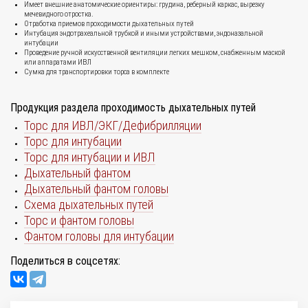
Имеет внешние анатомические ориентиры: грудина, реберный каркас, вырезку
мечевидного отростка.
Отработка приемов проходимости дыхательных путей
Интубация эндотрахеальной трубкой и иными устройствами, эндоназальной
интубации
Проведение ручной искусственной вентиляции легких мешком, снабженным маской
или аппаратами ИВЛ
Сумка для транспортировки торса в комплекте
Продукция раздела проходимость дыхательных путей
Торс для ИВЛ/ЭКГ/Дефибрилляции
Торс для интубации
Торс для интубации и ИВЛ
Дыхательный фантом
Дыхательный фантом головы
Схема дыхательных путей
Торс и фантом головы
Фантом головы для интубации
Поделиться в соцсетях: