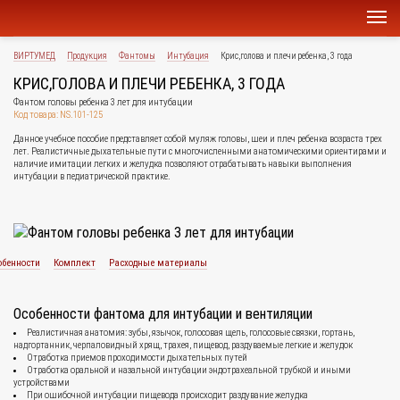
ВИРТУМЕД
Продукция
Фантомы
Интубация
Крис,голова и плечи ребенка, 3 года
КРИС,ГОЛОВА И ПЛЕЧИ РЕБЕНКА, 3 ГОДА
Фантом головы ребенка 3 лет для интубации
Код товара: NS.101-125
Данное учебное пособие представляет собой муляж головы, шеи и плеч ребенка возраста трех
лет. Реалистичные дыхательные пути с многочисленными анатомическими ориентирами и
наличие имитации легких и желудка позволяют отрабатывать навыки выполнения
интубации в педиатрической практике.
обенности
Комплект
Расходные материалы
Особенности фантома для интубации и вентиляции
Реалистичная анатомия: зубы, язычок, голосовая щель, голосовые связки, гортань,
надгортанник, черпаловидный хрящ, трахея, пищевод, раздуваемые легкие и желудок
Отработка приемов проходимости дыхательных путей
Отработка оральной и назальной интубации эндотрахеальной трубкой и иными
устройствами
При ошибочной интубации пищевода происходит раздувание желудка