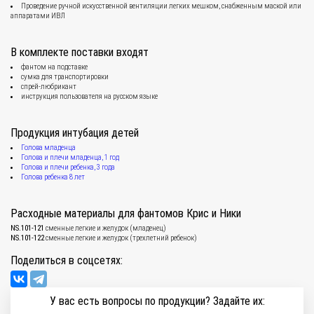
Проведение ручной искусственной вентиляции легких мешком, снабженным маской или
аппаратами ИВЛ
В комплекте поставки входят
фантом на подставке
сумка для транспортировки
спрей-любрикант
инструкция пользователя на русском языке
Продукция интубация детей
Голова младенца
Голова и плечи младенца, 1 год
Голова и плечи ребенка, 3 года
Голова ребенка 8 лет
Расходные материалы для фантомов Крис и Ники
NS.101-121
сменные легкие и желудок (младенец)
NS.101-122
сменные легкие и желудок (трехлетний ребенок)
Поделиться в соцсетях:
У вас есть вопросы по продукции? Задайте их: