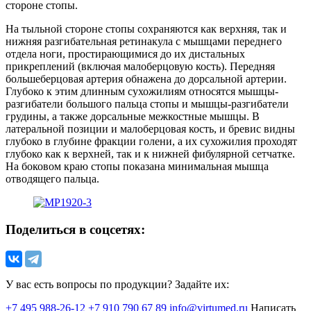
стороне стопы.
На тыльной стороне стопы сохраняются как верхняя, так и
нижняя разгибательная ретинакула с мышцами переднего
отдела ноги, простирающимися до их дистальных
прикреплений (включая малоберцовую кость). Передняя
большеберцовая артерия обнажена до дорсальной артерии.
Глубоко к этим длинным сухожилиям относятся мышцы-
разгибатели большого пальца стопы и мышцы-разгибатели
грудины, а также дорсальные межкостные мышцы. В
латеральной позиции и малоберцовая кость, и бревис видны
глубоко в глубине фракции голени, а их сухожилия проходят
глубоко как к верхней, так и к нижней фибулярной сетчатке.
На боковом краю стопы показана минимальная мышца
отводящего пальца.
Поделиться в соцсетях:
У вас есть вопросы по продукции? Задайте их:
+7 495 988-26-12
+7 910 790 67 89
info@virtumed.ru
Написать