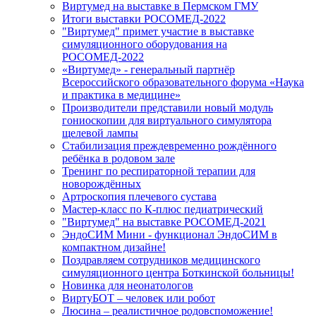
Виртумед на выставке в Пермском ГМУ
Итоги выставки РОСОМЕД-2022
"Виртумед" примет участие в выставке
симуляционного оборудования на
РОСОМЕД-2022
«Виртумед» - генеральный партнёр
Всероссийского образовательного форума «Наука
и практика в медицине»
Производители представили новый модуль
гониоскопии для виртуального симулятора
щелевой лампы
Стабилизация преждевременно рождённого
ребёнка в родовом зале
Тренинг по респираторной терапии для
новорождённых
Артроскопия плечевого сустава
Мастер-класс по К-плюс педиатрический
"Виртумед" на выставке РОСОМЕД-2021
ЭндоСИМ Мини - функционал ЭндоСИМ в
компактном дизайне!
Поздравляем сотрудников медицинского
симуляционного центра Боткинской больницы!
Новинка для неонатологов
ВиртуБОТ – человек или робот
Люсина – реалистичное родовспоможение!