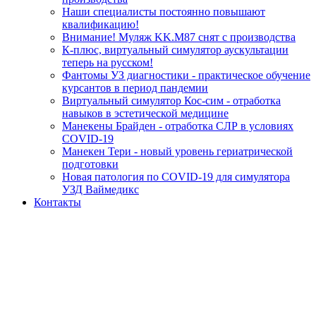
Наши специалисты постоянно повышают
квалификацию!
Внимание! Муляж KK.M87 снят с производства
К-плюс, виртуальный симулятор аускультации
теперь на русском!
Фантомы УЗ диагностики - практическое обучение
курсантов в период пандемии
Виртуальный симулятор Кос-сим - отработка
навыков в эстетической медицине
Манекены Брайден - отработка СЛР в условиях
COVID-19
Манекен Тери - новый уровень гериатрической
подготовки
Новая патология по COVID-19 для симулятора
УЗД Ваймедикс
Контакты