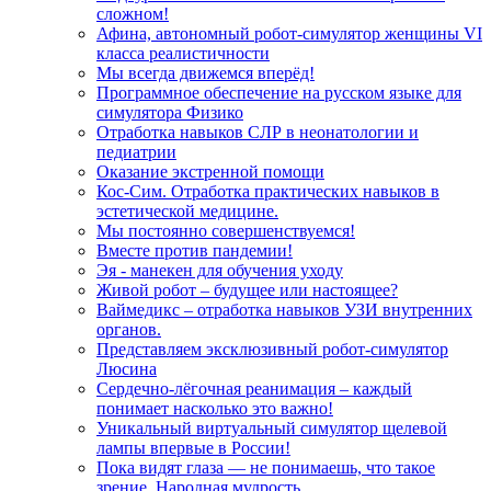
сложном!
Афина, автономный робот-симулятор женщины VI
класса реалистичности
Мы всегда движемся вперёд!
Программное обеспечение на русском языке для
симулятора Физико
Отработка навыков СЛР в неонатологии и
педиатрии
Оказание экстренной помощи
Кос-Сим. Отработка практических навыков в
эстетической медицине.
Мы постоянно совершенствуемся!
Вместе против пандемии!
Эя - манекен для обучения уходу
Живой робот – будущее или настоящее?
Ваймедикс – отработка навыков УЗИ внутренних
органов.
Представляем эксклюзивный робот-симулятор
Люсина
Сердечно-лёгочная реанимация – каждый
понимает насколько это важно!
Уникальный виртуальный симулятор щелевой
лампы впервые в России!
Пока видят глаза — не понимаешь, что такое
зрение. Народная мудрость.