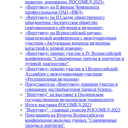
развитие, инновации. РОСОМЕД-2025»
«Виртумед» на II финале Чемпионата
профессионалов ОАО «РЖД»
«Виртумед» на II Съезде общественного
объединения «Белорусское общество
симуляционного обучения в медицине»
«Виртумед» на Всероссийской научно-
практической конференции с международным
участием «Актуальные вопросы медицины
катастроф и первой помощи»
«Виртумед» принял участие в IV Всероссийской
конференции “Современные тренды в хирургии и
лучевой диагностике”
«Виртумед» принял участие в І Всероссийской
Ассамблее с международным участием
«Респираторная медицина»
Представители «Виртумед» приняли участие в
совещании дистрибьютеров Surgical Science.
"Виртумед" на выставке в Гродненском
государственном медицинском университете
Итоги выставки РОСОМЕД-2023
"Виртумед" - главный спонсор РОСОМЕД-2023
Приглашаем на Вторую Всероссийскую
конференцию молодых ученых "Современные
тренды в хирургии"