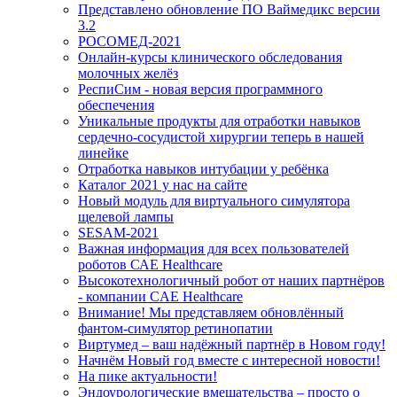
Представлено обновление ПО Ваймедикс версии
3.2
РОСОМЕД-2021
Онлайн-курсы клинического обследования
молочных желёз
РеспиСим - новая версия программного
обеспечения
Уникальные продукты для отработки навыков
сердечно-сосудистой хирургии теперь в нашей
линейке
Отработка навыков интубации у ребёнка
Каталог 2021 у нас на сайте
Новый модуль для виртуального симулятора
щелевой лампы
SESAM-2021
Важная информация для всех пользователей
роботов САЕ Healthcare
Высокотехнологичный робот от наших партнёров
- компании CAE Healthcare
Внимание! Мы представляем обновлённый
фантом-симулятор ретинопатии
Виртумед – ваш надёжный партнёр в Новом году!
Начнём Новый год вместе с интересной новости!
На пике актуальности!
Эндоурологические вмешательства – просто о