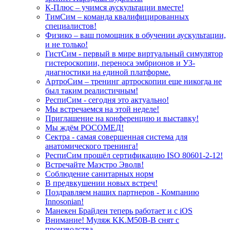
К-Плюс – учимся аускультации вместе!
ТимСим – команда квалифицированных
специалистов!
Физико – ваш помощник в обучении аускультации,
и не только!
ГистСим - первый в мире виртуальный симулятор
гистероскопии, переноса эмбрионов и УЗ-
диагностики на единой платформе.
АртроСим – тренинг артроскопии еще никогда не
был таким реалистичным!
РеспиСим - сегодня это актуально!
Мы встречаемся на этой неделе!
Приглашение на конференцию и выставку!
Мы ждём РОСОМЕД!
Сектра - самая совершенная система для
анатомического тренинга!
РеспиСим прошёл сертификацию ISO 80601-2-12!
Встречайте Маэстро Эволв!
Соблюдение санитарных норм
В предвкушении новых встреч!
Поздравляем наших партнеров - Компанию
Innosonian!
Манекен Брайден теперь работает и с iOS
Внимание! Муляж KK.M50B-B снят с
производства